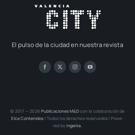
El pul­so de la ciu­dad en nues­tra revis­ta
© 2017 — 2026
Publi­ca­cio­nes M&D
con la cola­bo­ra­ción de
Elca Con­te­ni­dos
| Todos los dere­chos reser­va­dos | Powe­
red by
inge­nia.