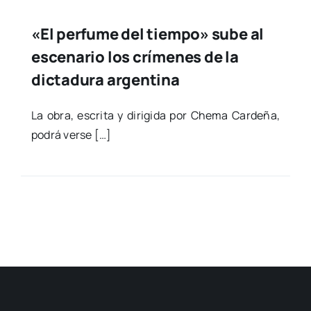
«El perfume del tiempo» sube al
escenario los crímenes de la
dictadura argentina
La obra, escri­ta y diri­gi­da por Che­ma Car­de­ña,
podrá ver­se […]