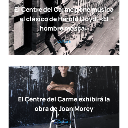
El Centre del Carme pone música
al clásico de Harold Lloyd, «El
hombre mosca»
Cul­tu­ra
El Centre del Carme exhibirá la
obra de Joan Morey
Cul­tu­ra