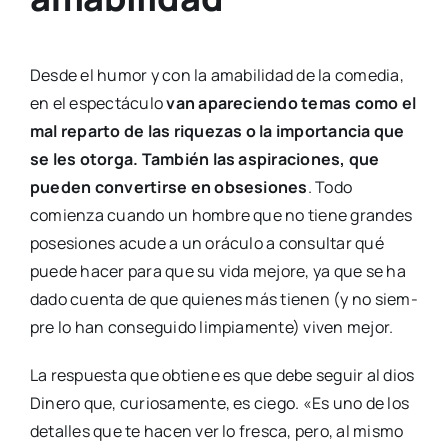
Des­de el humor y con la ama­bi­li­dad de la come­dia,
en el espec­tácu­lo
van apa­re­cien­do temas como el
mal repar­to de las rique­zas o la impor­tan­cia que
se les otor­ga. Tam­bién las aspi­ra­cio­nes, que
pue­den con­ver­tir­se en obse­sio­nes
. Todo
comien­za cuan­do un hom­bre que no tie­ne gran­des
pose­sio­nes acu­de a un orácu­lo a con­sul­tar qué
pue­de hacer para que su vida mejo­re, ya que se ha
dado cuen­ta de que quie­nes más tie­nen (y no siem­
pre lo han con­se­gui­do lim­pia­men­te) viven mejor.
La res­pues­ta que obtie­ne es que debe seguir al dios
Dine­ro que, curio­sa­men­te, es cie­go. «Es uno de los
deta­lles que te hacen ver lo fres­ca, pero, al mis­mo