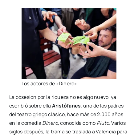
Los acto­res de «Dine­ro».
La obse­sión por la rique­za no es algo nue­vo, ya
escri­bió sobre ella
Aris­tó­fa­nes
, uno de los padres
del tea­tro grie­go clá­si­co, hace más de 2.000 años
en la come­dia
Dine­ro
, cono­ci­da como
Plu­to
. Varios
siglos des­pués, la tra­ma se tras­la­da a Valen­cia para