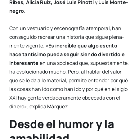
Ribes, Ali­cia Ruiz, José Luis Pinot­ti
y
Luis Mon­te­
ne­gro
.
Con un ves­tua­rio y esce­no­gra­fía atem­po­ral, han
con­se­gui­do recrear una his­to­ria que sigue ple­na­
men­te vigen­te. «
Es increí­ble que algo escri­to
hace tan­tí­si­mo pue­da seguir sien­do diver­ti­do e
intere­san­te
en una socie­dad que, supues­ta­men­te,
ha evo­lu­cio­na­do mucho. Pero, al hablar del valor
que se le da a lo mate­rial, per­mi­te enten­der por qué
las cosas han ido como han ido
y por qué en el siglo
XXI hay gen­te ver­da­de­ra­men­te obce­ca­da con el
dine­ro», expli­ca Már­quez.
Desde el humor y la
amabilidad