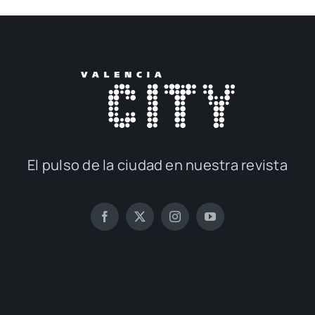
El pul­so de la ciu­dad en nues­tra revis­ta