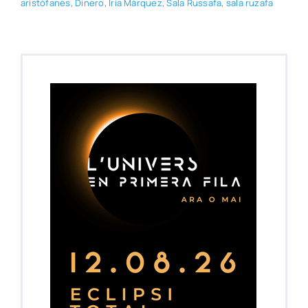
aris­tó­fa­nes
,
Dine­ro
,
Iria Már­quez
,
Sala Rus­sa­fa
,
sala ruza­fa