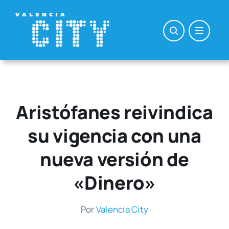
Saltar
al
contenido
Aristófanes reivindica
su vigencia con una
nueva versión de
«Dinero»
Por
Valen­cia City