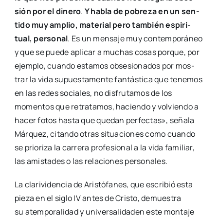
sión por el dine­ro
.
Y habla de pobre­za en un sen­
ti­do muy amplio, mate­rial pero tam­bién espi­ri­
tual, per­so­nal
. Es un men­sa­je muy con­tem­po­rá­neo
y que se pue­de apli­car a muchas cosas por­que, por
ejem­plo, cuan­do esta­mos obse­sio­na­dos por mos­
trar la vida supues­ta­men­te fan­tás­ti­ca que tene­mos
en las redes socia­les, no dis­fru­ta­mos de los
momen­tos que retra­ta­mos, hacien­do y vol­vien­do a
hacer fotos has­ta que que­dan per­fec­tas», seña­la
Már­quez, citan­do otras situa­cio­nes como cuan­do
se prio­ri­za la carre­ra pro­fe­sio­nal a la vida fami­liar,
las amis­ta­des o las rela­cio­nes per­so­na­les.
La cla­ri­vi­den­cia de Aris­tó­fa­nes, que escri­bió esta
pie­za en el siglo IV antes de Cris­to, demues­tra
su atem­po­ra­li­dad y uni­ver­sa­li­da­den este mon­ta­je