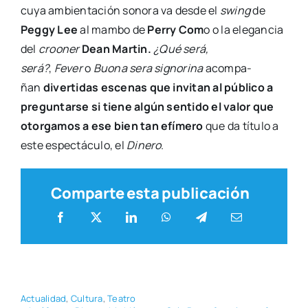
cuya ambien­ta­ción sono­ra va des­de el
swing
de
Peggy Lee
al mam­bo de
Perry Com
o o la ele­gan­cia
del
croo­ner
Dean Mar­tin.
¿Qué será,
será?
,
Fever
o
Buo­na sera sig­no­ri­na
acom­pa­
ñan
diver­ti­das esce­nas que invi­tan al públi­co a
pre­gun­tar­se si tie­ne algún sen­ti­do el valor que
otor­ga­mos a ese bien tan efí­me­ro
que da títu­lo a
este espec­tácu­lo, el
Dine­ro
.
Comparte esta publicación
Actua­li­dad
,
Cul­tu­ra
,
Tea­tro