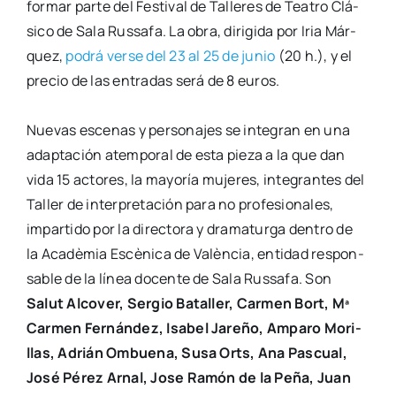
for­mar par­te del Fes­ti­val de Talle­res de Tea­tro Clá­
si­co de Sala Rus­sa­fa. La obra, diri­gi­da por Iria Már­
quez,
podrá ver­se del 23 al 25 de junio
(20 h.), y el
pre­cio de las entra­das será de 8 euros.
Nue­vas esce­nas y per­so­na­jes se inte­gran en una
adap­ta­ción atem­po­ral de esta pie­za a la que dan
vida 15 acto­res, la mayo­ría muje­res, inte­gran­tes del
Taller de inter­pre­ta­ción para no pro­fe­sio­na­les,
impar­ti­do por la direc­to­ra y dra­ma­tur­ga den­tro de
la Aca­dè­mia Escè­ni­ca de Valèn­cia, enti­dad res­pon­
sa­ble de la línea docen­te de Sala Rus­sa­fa. Son
Salut Alco­ver, Ser­gio Bata­ller, Car­men Bort, Mª
Car­men Fer­nán­dez, Isa­bel Jare­ño, Ampa­ro Mori­
llas, Adrián Ombue­na, Susa Orts, Ana Pas­cual,
José Pérez Arnal, Jose Ramón de la Peña, Juan