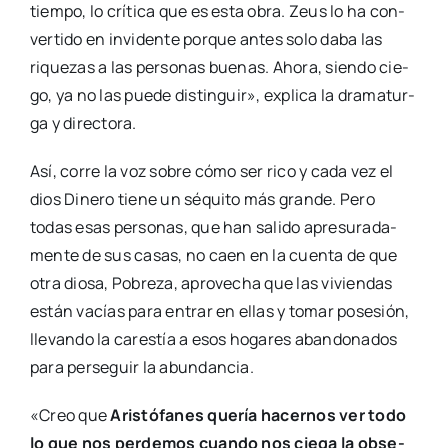
tiem­po, lo crí­ti­ca que es esta obra. Zeus lo ha con­
ver­ti­do en invi­den­te por­que antes solo daba las
rique­zas a las per­so­nas bue­nas. Aho­ra, sien­do cie­
go, ya no las pue­de dis­tin­guir», expli­ca la dra­ma­tur­
ga y direc­to­ra.
Así, corre la voz sobre cómo ser rico y cada vez el
dios Dine­ro tie­ne un séqui­to más gran­de. Pero
todas esas per­so­nas, que han sali­do apre­su­ra­da­
men­te de sus casas, no caen en la cuen­ta de que
otra dio­sa, Pobre­za, apro­ve­cha que las vivien­das
están vacías para entrar en ellas y tomar pose­sión,
lle­van­do la cares­tía a esos hoga­res aban­do­na­dos
para per­se­guir la abun­dan­cia.
«Creo que
Aris­tó­fa­nes que­ría hacer­nos ver todo
lo que nos per­de­mos cuan­do nos cie­ga la obse­