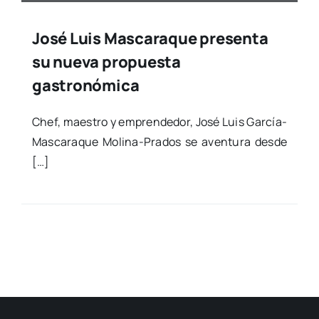
José Luis Mascaraque presenta
su nueva propuesta
gastronómica
Chef, maes­tro y empren­de­dor, José Luis Gar­­­cía-
Mas­­­ca­­­ra­­­que Moli­­­na-Pra­­­dos se aven­tu­ra des­de
[…]