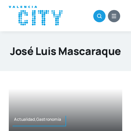
Saltar
al
contenido
José Luis Mascaraque
Actualidad,Gastronomía