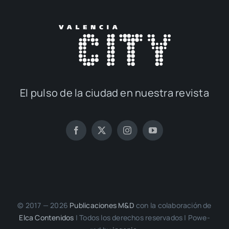
El pul­so de la ciu­dad en nues­tra revis­ta
© 2017 — 2026
Publi­ca­cio­nes M&D
con la cola­bo­ra­ción de
Elca Con­te­ni­dos
| Todos los dere­chos reser­va­dos | Powe­