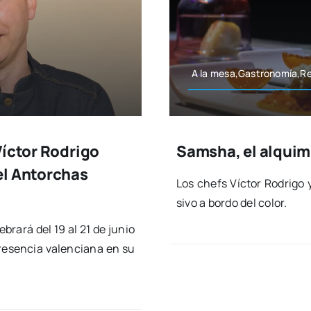
A la mesa,Gastronomía,R
Víctor Rodrigo
Samsha, el alquim
el Antorchas
Los chefs Víc­tor Rodri­go
si­vo a bor­do del color.
e­bra­rá del 19 al 21 de junio
re­sen­cia valen­cia­na en su