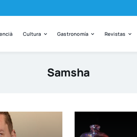
en­cià
Cul­tu­ra
Gas­tro­no­mía
Revis­tas
Samsha