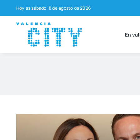
Saltar
Hoy es sába­do, 8 de agos­to de 2026
al
contenido
En val