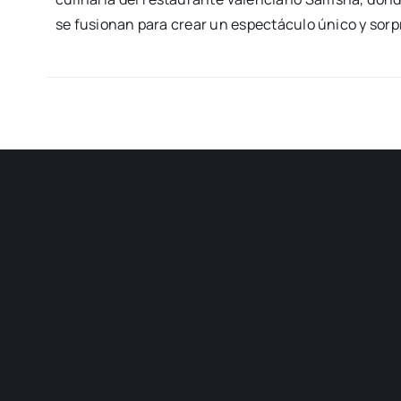
se fusio­nan para crear un espec­tácu­lo úni­co y sor­p