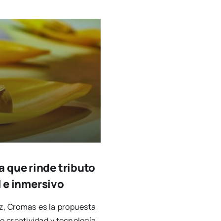
 que rinde tributo
l e inmersivo
, Cro­mas es la pro­pues­ta
crea­ti­vi­dad y tec­no­lo­gía