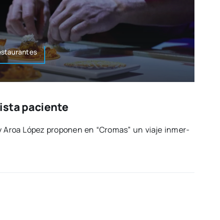
estaurantes
ista paciente
 y Aroa López pro­po­nen en “Cro­mas” un via­je inmer­