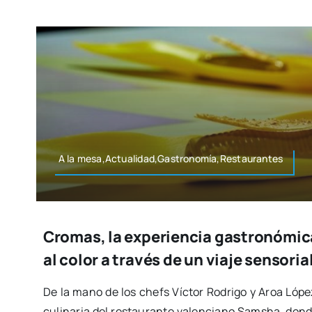
A la mesa,Actualidad,Gastronomía,Restaurantes
Cromas, la experiencia gastronómica
al color a través de un viaje sensoria
De la mano de los chefs Víc­tor Rodri­go y Aroa López
culi­na­ria del res­tau­ran­te valen­ciano Samsha, don­de 