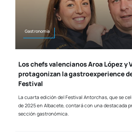
Gas­tro­no­mía
Los chefs valencianos Aroa López y 
protagonizan la gastroexperience d
Festival
La cuar­ta edi­ción del Fes­ti­val Antor­chas, que se cel
de 2025 en Alba­ce­te, con­ta­rá con una des­ta­ca­da p
sec­ción gas­tro­nó­mi­ca.