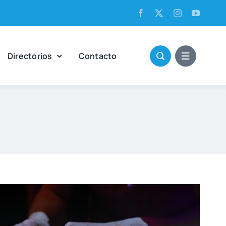
Direc­to­rios
Con­tac­to