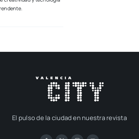
ren­den­te.
El pul­so de la ciu­dad en nues­tra revis­ta