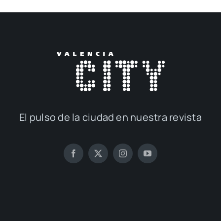
El pul­so de la ciu­dad en nues­tra revis­ta