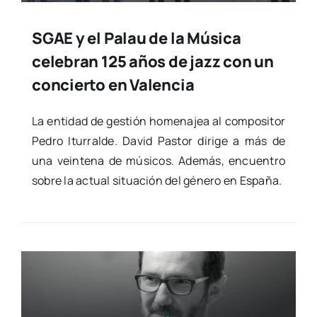
SGAE y el Palau de la Música
celebran 125 años de jazz con un
concierto en Valencia
La enti­dad de ges­tión home­na­jea al com­po­si­tor
Pedro Itu­rral­de. David Pas­tor diri­ge a más de
una vein­te­na de músi­cos. Ade­más, encuen­tro
sobre la actual situa­ción del géne­ro en Espa­ña.