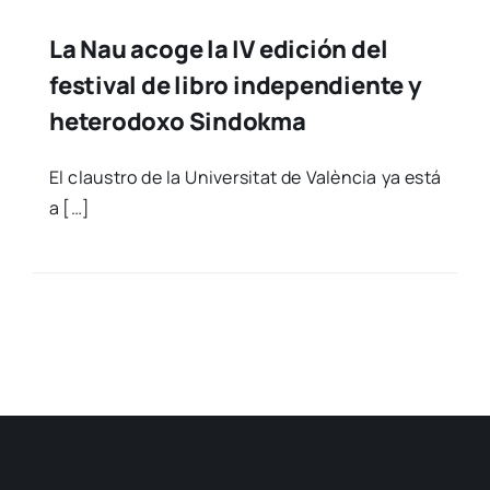
La Nau acoge la IV edición del
festival de libro independiente y
heterodoxo Sindokma
El claus­tro de la Uni­ver­si­tat de Valèn­cia ya está
a […]