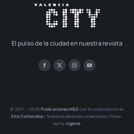
El pul­so de la ciu­dad en nues­tra revis­ta
© 2017 — 2026
Publi­ca­cio­nes M&D
con la cola­bo­ra­ción de
Elca Con­te­ni­dos
| Todos los dere­chos reser­va­dos | Powe­
red by
inge­nia.