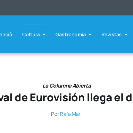
en­cià
Cul­tu­ra
Gas­tro­no­mía
Revis­tas
La Columna Abierta
ival de Eurovisión llega el
Por
Rafa Marí