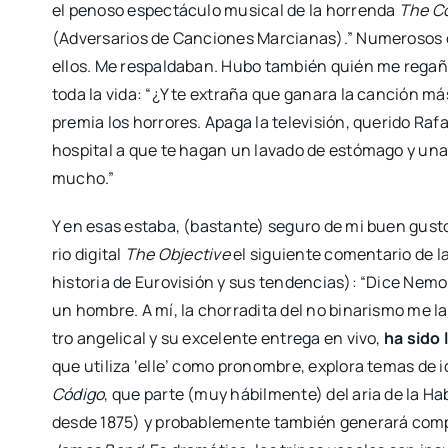
el peno­so espec­tácu­lo musi­cal de la horren­da
The C
(Adver­sa­rios de Can­cio­nes Mar­cia­nas).” Nume­ro­sos 
ellos. Me res­pal­da­ban. Hubo tam­bién quién me rega­ñ
toda la vida: “¿Y te extra­ña que gana­ra la can­ción má
pre­mia los horro­res. Apa­ga la tele­vi­sión, que­ri­do Ra
hos­pi­tal a que te hagan un lava­do de estó­ma­go y una h
mucho.”
Y en esas esta­ba, (bas­tan­te) segu­ro de mi buen gus­t
rio digi­tal
The Objec­ti­ve
el siguien­te comen­ta­rio de la
his­to­ria de Euro­vi­sión y sus ten­den­cias): “Dice Ne
un hom­bre. A mí, la cho­rra­di­ta del no bina­ris­mo me l
tro ange­li­cal y su exce­len­te entre­ga en vivo,
ha sido
que uti­li­za ‘elle’ como pro­nom­bre, explo­ra temas de
Códi­go
, que par­te (muy hábil­men­te) del aria de la Ha
des­de 1875) y pro­ba­ble­men­te tam­bién gene­ra­rá com