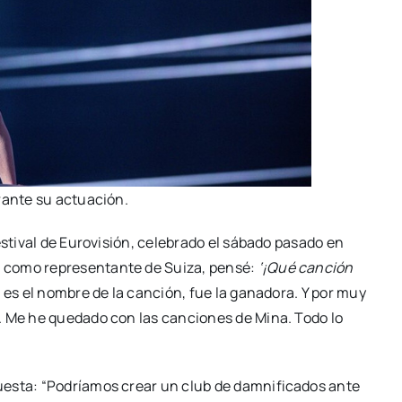
n­te su actua­ción.
­ti­val de Euro­vi­sión, cele­bra­do el sába­do pasa­do en
r
como repre­sen­tan­te de Sui­za, pen­sé:
‘¡Qué can­ción
e es el nom­bre de la can­ción, fue la gana­do­ra. Y por muy
l. Me he que­da­do con las can­cio­nes de Mina. Todo lo
ues­ta: “Podría­mos crear un club de dam­ni­fi­ca­dos ante