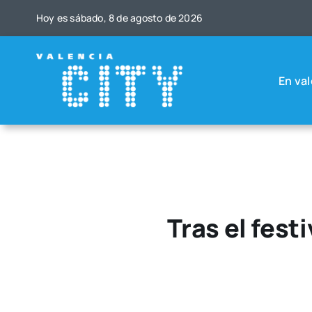
Saltar
Hoy es sába­do, 8 de agos­to de 2026
al
contenido
En val
Tras el fest