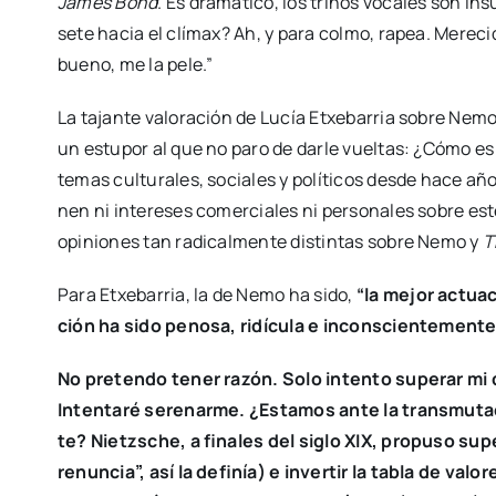
James Bond
. Es dra­má­ti­co, los tri­nos voca­les son in
se­te hacia el clí­max? Ah, y para col­mo, rapea. Mere­ci
bueno, me la pele.”
La tajan­te valo­ra­ción de Lucía Etxe­ba­rria sobre Nemo 
un estu­por al que no paro de dar­le vuel­tas: ¿Cómo es
temas cul­tu­ra­les, socia­les y polí­ti­cos des­de hace añ
nen ni intere­ses comer­cia­les ni per­so­na­les sobre e
opi­nio­nes tan radi­cal­men­te dis­tin­tas sobre Nemo y
T
Para Etxe­ba­rria, la de Nemo ha sido,
“
la mejor actua
ción ha sido peno­sa, ridí­cu­la e incons­cien­te­men­te
No pre­ten­do tener razón. Solo inten­to supe­rar mi des
Inten­ta­ré sere­nar­me. ¿Esta­mos ante la trans­mu­ta­
te?
Nietz­sche,
a fina­les del siglo XIX, pro­pu­so supe
renun­cia”, así la defi­nía) e inver­tir la tabla de valo­