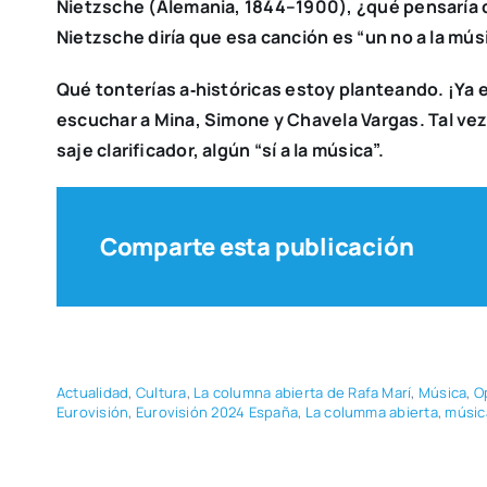
Nietz­sche (Ale­ma­nia, 1844–1900), ¿qué pen­sa­ría 
Nietz­sche diría que esa can­ción es “un no a la músi
Qué ton­te­rías a‑históricas estoy plan­tean­do. ¡Ya e
escu­char a
Mina, Simo­ne
y
Cha­ve­la Var­gas
. Tal vez
sa­je cla­ri­fi­ca­dor, algún “sí a la músi­ca”.
Comparte esta publicación
Actua­li­dad
,
Cul­tu­ra
,
La colum­na abier­ta de Rafa Marí
,
Músi­ca
,
O
Euro­vi­sión
,
Euro­vi­sión 2024 Espa­ña
,
La colum­ma abier­ta
,
músi­c