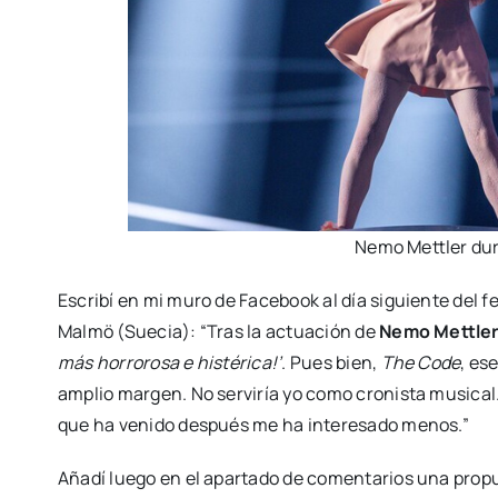
Nemo Mettler dura
Escri­bí en mi muro de Face­book al día siguien­te del fes
Mal­mö (Sue­cia): “Tras la actua­ción de
Nemo Mettle
más horro­ro­sa e his­té­ri­ca!’
. Pues bien,
The Code
, es
amplio mar­gen. No ser­vi­ría yo como cro­nis­ta musi­ca
que ha veni­do des­pués me ha intere­sa­do menos.”
Aña­dí lue­go en el apar­ta­do de comen­ta­rios una pro­p