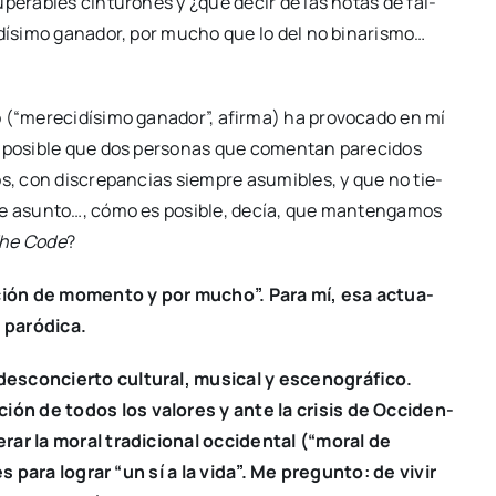
su­pe­ra­bles cin­tu­ro­nes y ¿qué decir de las notas de fal­
­dí­si­mo gana­dor, por mucho que lo del no bina­ris­mo…
(“mere­ci­dí­si­mo gana­dor”, afir­ma) ha pro­vo­ca­do en mí
 posi­ble que dos per­so­nas que comen­tan pare­ci­dos
os, con dis­cre­pan­cias siem­pre asu­mi­bles, y que no tie­
ste asun­to…, cómo es posi­ble, decía, que man­ten­ga­mos
he Code
?
­ción de momen­to y por mucho”.
Para mí, esa actua­
 paró­di­ca.
­con­cier­to cul­tu­ral, musi­cal y esce­no­grá­fi­co.
ción de todos los valo­res y ante la cri­sis de Occi­den­
­rar la moral tra­di­cio­nal occi­den­tal (“moral de
res para lograr “un sí a la vida”. Me pre­gun­to: de vivir