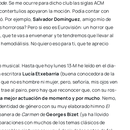
ode.
Se me ocu­rre para dicho club las siglas ACM
con­ter­tu­lios apo­ya­ron la moción. Podía con­tar con
ó. Por ejem­plo,
Sal­va­dor Domín­guez
, ami­go mío de
s horro­ro­sa? Pero si eso es Euro­vi­sión: un horror que
fa, que te vas a enve­ne­nar y te ten­dre­mos que lle­var al
emo­diá­li­sis. No quie­ro eso para ti, que te apre­cio
o musi­cal. Has­ta que hoy lunes 13‑M he leí­do en el dia­
 escri­to­ra
Lucía Etxe­ba­rria
(bue­na cono­ce­do­ra de la
mo que no es hom­bre ni mujer, pero, seño­ría, mis ojos ven
a trae al pai­ro, pero hay que reco­no­cer que, con su ros­
 la mejor actua­ción de momen­to y por mucho
. Nemo,
 iden­ti­dad de géne­ro con su muy ela­bo­ra­do himno
El
ba­ne­ra de
Car­men
de
Geor­ges Bizet
(ya ha llo­vi­do
­pa­ra­cio­nes con muchos de los temas clá­si­cos de