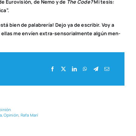
de Euro­vi­sión, de Nemo y de
The Code?
Mi tesis:
­ca”.
stá bien de pala­bre­ría! Dejo ya de escri­bir. Voy a
 ellas me envíen extra-sen­­so­­ria­l­­me­n­­te algún men­
pi­nión
a
,
Opi­nión
,
Rafa Marí