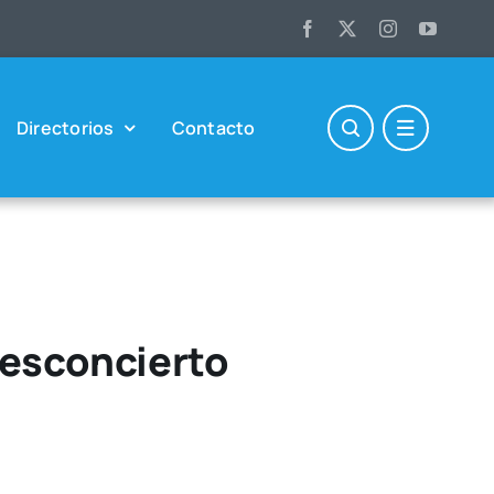
Direc­to­rios
Con­tac­to
 desconcierto