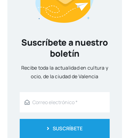
Suscríbete a nuestro
boletín
Reci­be toda la actua­li­dad en cul­tu­ra y
ocio, de la ciu­dad de Valen­cia
SUSCRÍBETE