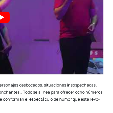
r­so­na­jes des­bo­ca­dos, situa­cio­nes insos­pe­cha­das,
 tron­chan­tes… Todo se ali­nea para ofre­cer ocho núme­ros
 que con­for­man el espec­tácu­lo de humor que está revo­