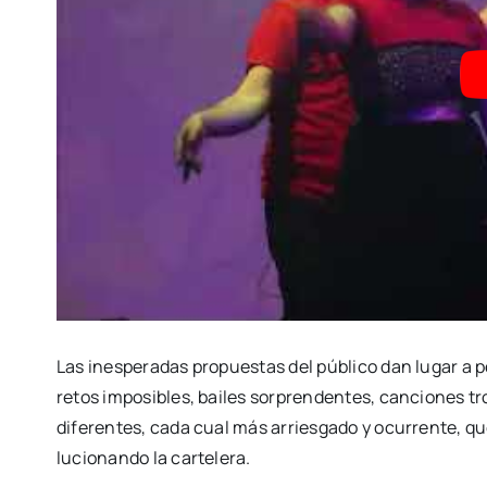
Las ines­pe­ra­das pro­pues­tas del públi­co dan lugar a pe
retos impo­si­bles, bai­les sor­pren­den­tes, can­cio­nes
dife­ren­tes, cada cual más arries­ga­do y ocu­rren­te,
lu­cio­nan­do la car­te­le­ra.