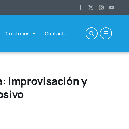
Direc­to­rios
Con­tac­to
ía: improvisación y
osivo