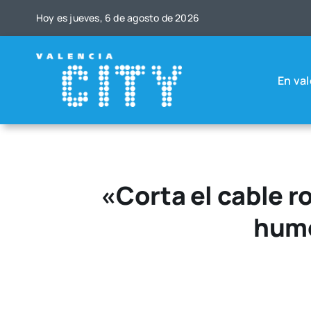
Saltar
Hoy es jue­ves, 6 de agos­to de 2026
al
contenido
En val
«Corta el cable ro
humo