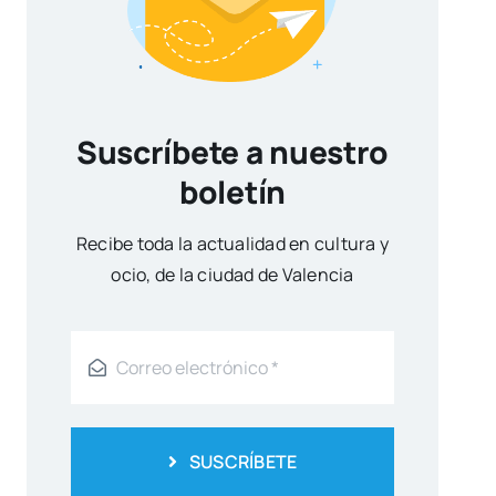
Suscríbete a nuestro
boletín
Reci­be toda la actua­li­dad en cul­tu­ra y
ocio, de la ciu­dad de Valen­cia
SUSCRÍBETE