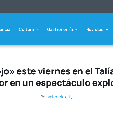
en­cià
Cul­tu­ra
Gas­tro­no­mía
Revis­tas
jo» este viernes en el Tal
r en un espectáculo expl
Por
valen­cia city