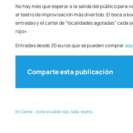
No hay más que espe­rar a la sali­da del públi­co para ve
al tea­tro de impro­vi­sa­ción más diver­ti­do. El boca a b
entra­das y el car­tel de “loca­li­da­des ago­ta­das” cada 
rojo».
Entra­das des­de 20 euros que se pue­den com­prar
aqu
Comparte esta publicación
En Car­tel
cor­ta el cable rojo
,
talia
,
tea­tro