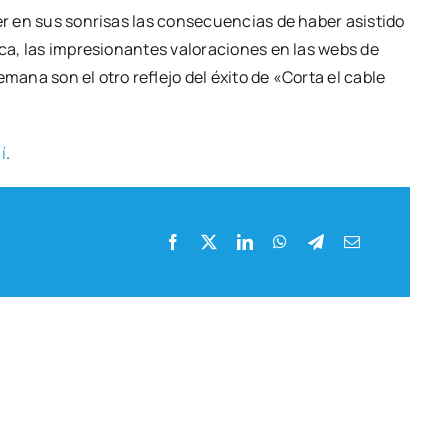
r en sus son­ri­sas las con­se­cuen­cias de haber asis­ti­do
oca, las impre­sio­nan­tes valo­ra­cio­nes en las webs de
sema­na son el otro refle­jo del éxi­to de «Cor­ta el cable
í
.