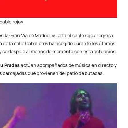
 cable rojo».
 en la Gran Vía de Madrid, «Cor­ta el cable rojo» regre­sa
 de la calle Caba­lle­ros ha aco­gi­do duran­te los últi­mos
 y se des­pi­de al menos de momen­to con esta actua­ción.
u Pra­das
actúan acom­pa­ña­dos de músi­ca en direc­to y
as car­ca­ja­das que pro­vie­nen del patio de buta­cas.