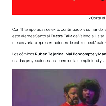
«Cor­ta el
Con 11 tem­po­ra­das de éxi­to con­ti­nua­do, y suman­do,
este Vier­nes San­to al
Tea­tre Talia
de Valen­cia. La sala
meses varias repre­sen­ta­cio­nes de este espec­tácu­lo
Los cómi­cos
Rubén Teje­ri­na, Mai Bon­comp­te y Man
osa­das pro­yec­cio­nes, así como de la com­pli­ci­dad y l