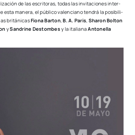
li­za­ción de las escri­to­ras, todas las invi­ta­cio­nes inter­
 esta mane­ra, el públi­co valen­ciano ten­drá la posi­bi­li­
as bri­tá­ni­cas
Fio­na Bar­ton
,
B. A. Paris
,
Sha­ron Bol­ton
son
y
San­dri­ne Des­tom­bes
y la ita­lia­na
Anto­ne­lla