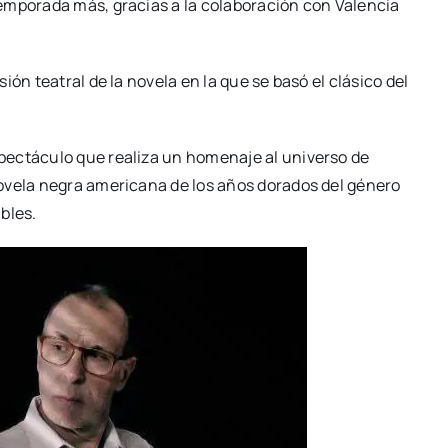
­po­ra­da más, gra­cias a la cola­bo­ra­ción con Valen­cia
r­sión tea­tral de la nove­la en la que se basó el clá­si­co del
pec­tácu­lo que rea­li­za un home­na­je al uni­ver­so de
ve­la negra ame­ri­ca­na de los años dora­dos del géne­ro
­bles.