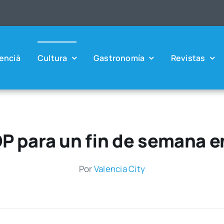
en­cià
Cul­tu­ra
Gas­tro­no­mía
Revis­tas
P para un fin de semana e
Por
Valen­cia City