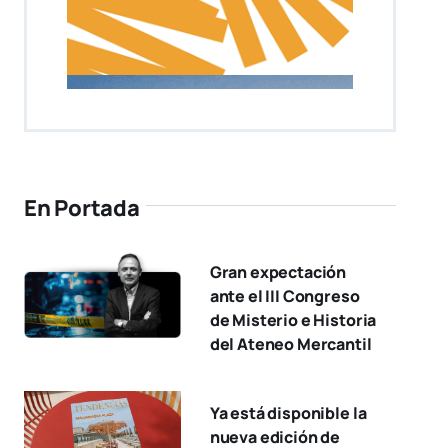
En Portada
Gran expectación
ante el III Congreso
de Misterio e Historia
del Ateneo Mercantil
Ya está disponible la
nueva edición de