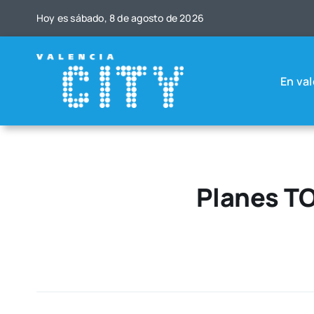
Saltar
Hoy es sába­do, 8 de agos­to de 2026
al
contenido
En val
Planes TO