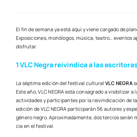
El fin de sema­na ya está aquí y vie­ne car­ga­do de pla­
Expo­si­cio­nes, monó­lo­gos, músi­ca, tea­tro… even­tos a
dis­fru­tar.
1 VLC Negra reivindica a las escritora
La sép­ti­ma edi­ción del fes­ti­val cul­tu­ral
VLC NEGRA
se
Este año, VLC NEGRA está con­sa­gra­do a visi­bi­li­zar a la
acti­vi­da­des y par­ti­ci­pan­tes por la rei­vin­di­ca­ción 
edi­ción de VLC NEGRA par­ti­ci­pa­rán 56 auto­res y espe­c
géne­ro negro. Apro­xi­ma­da­men­te, dos ter­cios serán m
cia en el fes­ti­val.