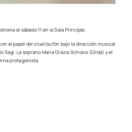
estre­na el sába­do 11 en la Sala Prin­ci­pal.
 con el papel del cruel bufón bajo la direc­ción musi­cal
o Sagi. La soprano Maria Gra­zia Schia­vo (Gil­da) y el
­na pro­ta­go­nis­ta.