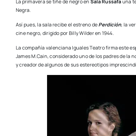
La pri­ma­ve­ra se tiñe de negro en
Sala Rus­sa­fa
una tem
Negra.
Así pues, la sala reci­be el estreno de
Per­di­ción
, la ve
cine negro, diri­gi­do por Billy Wil­der en 1944.
La com­pa­ñía valen­cia­na Igua­les Tea­tro fir­ma este es
James M.Cain, con­si­de­ra­do uno de los padres de la no
y crea­dor de algu­nos de sus este­reo­ti­pos impres­cin­di