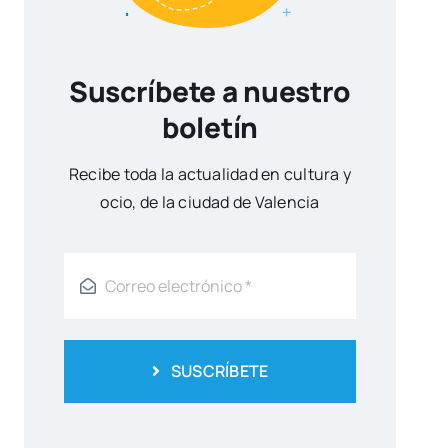
Suscríbete a nuestro
boletín
Reci­be toda la actua­li­dad en cul­tu­ra y
ocio, de la ciu­dad de Valen­cia
SUSCRÍBETE