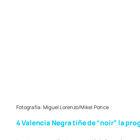
Foto­gra­fía: Miguel Lorenzo/Mikel Pon­ce
4
Valencia Negra tiñe de “noir” la pr