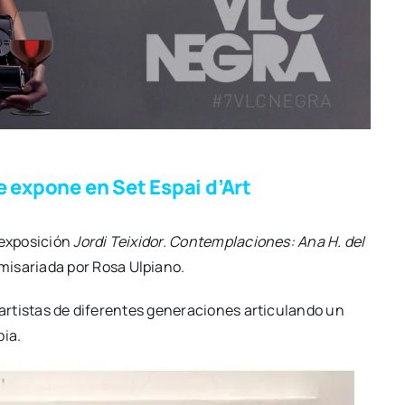
e expone en Set Espai d’Art
 expo­si­ción
Jor­di Tei­xi­dor. Con­tem­pla­cio­nes: Ana H. del
i­sa­ria­da por Rosa Ulpiano.
artis­tas de dife­ren­tes gene­ra­cio­nes arti­cu­lan­do un
pia.