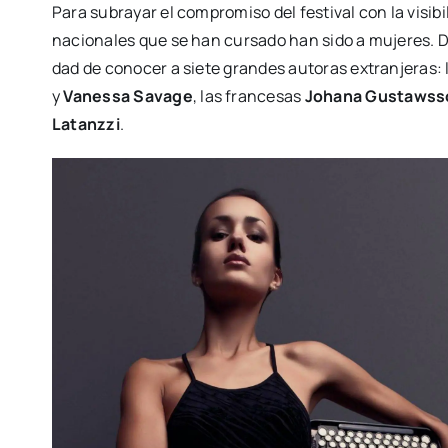
Para sub­ra­yar el com­pro­mi­so del fes­ti­val con la visi­bi­
na­cio­na­les que se han cur­sa­do han sido a muje­res. De
dad de cono­cer a sie­te gran­des auto­ras extran­je­ras: l
y
Vanes­sa Sava­ge
, las fran­ce­sas
Joha­na Gus­taws­
Latanz­zi
.