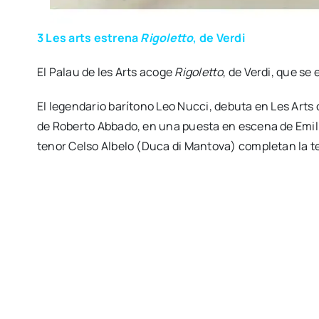
3 Les arts estre­na
Rigo­let­to
, de Ver­di
El Palau de les Arts aco­ge
Rigo­let­to
, de Ver­di, que se 
El legen­da­rio barí­tono Leo Nuc­ci, debu­ta en Les Arts
de Rober­to Abba­do, en una pues­ta en esce­na de Emi­li
tenor Cel­so Albe­lo (Duca di Man­to­va) com­ple­tan la ter