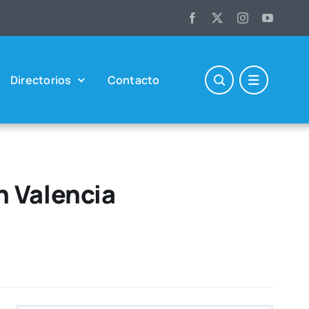
Direc­to­rios
Con­tac­to
n Valencia