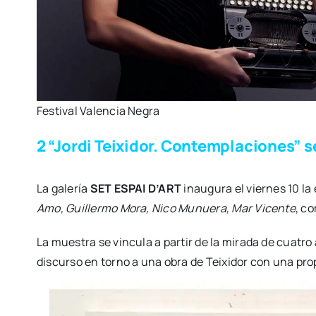
Fes­ti­val Valen­cia Negra
2 “Jordi Teixidor. Contemplaciones” s
La gale­ría
SET ESPAI D’ART
inau­gu­ra el vier­nes 10 la
Amo, Gui­ller­mo Mora, Nico Munue­ra, Mar Vicen­te
,
com
La mues­tra se vin­cu­la a par­tir de la mira­da de cua­tro 
dis­cur­so en torno a una obra de Tei­xi­dor con una pro­