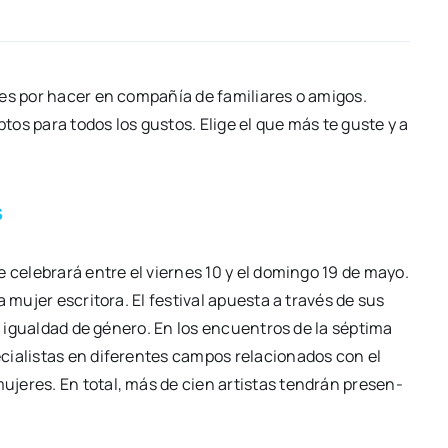
nes por hacer en com­pa­ñía de fami­lia­res o ami­gos.
ptos para todos los gus­tos. Eli­ge el que más te gus­te y a
s
 cele­bra­rá entre el vier­nes 10 y el domin­go 19 de mayo.
 mujer escri­to­ra. El fes­ti­val apues­ta a tra­vés de sus
de la igual­dad de géne­ro. En los encuen­tros de la sép­ti­ma
ia­lis­tas en dife­ren­tes cam­pos rela­cio­na­dos con el
uje­res. En total, más de cien artis­tas ten­drán pre­sen­