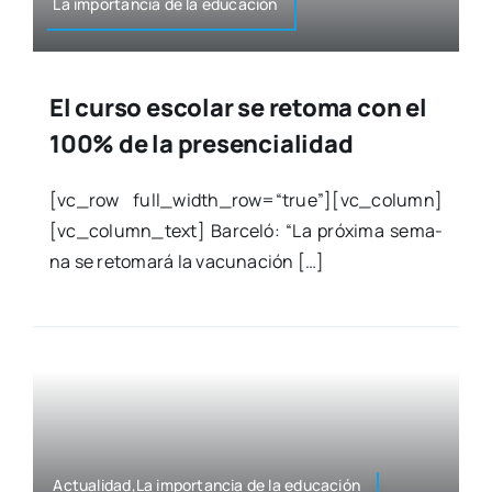
La impor­tan­cia de la edu­ca­ción
El curso escolar se retoma con el
100% de la presencialidad
[vc_row full_width_row=“true”][vc_column]
[vc_column_text] Bar­ce­ló: “La pró­xi­ma sema­
na se reto­ma­rá la vacu­na­ción […]
Actualidad,La impor­tan­cia de la edu­ca­ción