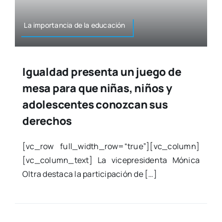
La impor­tan­cia de la edu­ca­ción
Igualdad presenta un juego de
mesa para que niñas, niños y
adolescentes conozcan sus
derechos
[vc_row full_width_row=“true”][vc_column]
[vc_column_text] La vice­pre­si­den­ta Móni­ca
Oltra des­ta­ca la par­ti­ci­pa­ción de […]