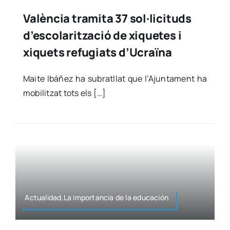
València tramita 37 sol·licituds
d’escolarització de xiquetes i
xiquets refugiats d’Ucraïna
Mai­te Ibá­ñez ha subratllat que l’Ajuntament ha
mobi­litzat tots els […]
Actualidad,La impor­tan­cia de la edu­ca­ción