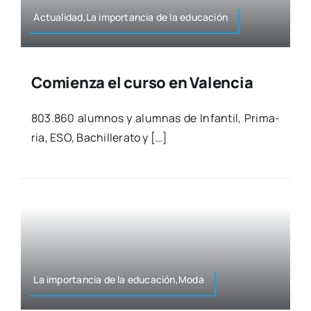
Actualidad,La impor­tan­cia de la edu­ca­ción
Comienza el curso en Valencia
803.860 alum­nos y alum­nas de Infan­til, Pri­ma­
ria, ESO, Bachi­lle­ra­to y […]
La impor­tan­cia de la educación,Moda