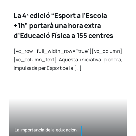
La 4ª edició “Esport a l’Escola
+1h” portarà una hora extra
d’Educació Física a 155 centres
[vc_row full_width_row=“true”][vc_column]
[vc_column_text] Aques­ta ini­cia­ti­va pio­ne­ra,
impul­sa­da per Esport de la […]
La impor­tan­cia de la edu­ca­ción