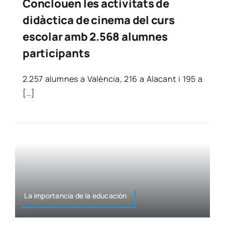
Conclouen les activitats de
didàctica de cinema del curs
escolar amb 2.568 alumnes
participants
2.257 alum­nes a Valèn­cia, 216 a Ala­cant i 195 a
[…]
La impor­tan­cia de la edu­ca­ción