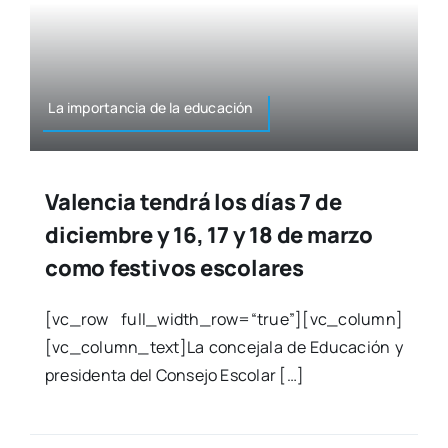
La impor­tan­cia de la edu­ca­ción
Valencia tendrá los días 7 de
diciembre y 16, 17 y 18 de marzo
como festivos escolares
[vc_row full_width_row=“true”][vc_column]
[vc_column_text]La con­ce­ja­la de Edu­ca­ción y
pre­si­den­ta del Con­se­jo Esco­lar […]