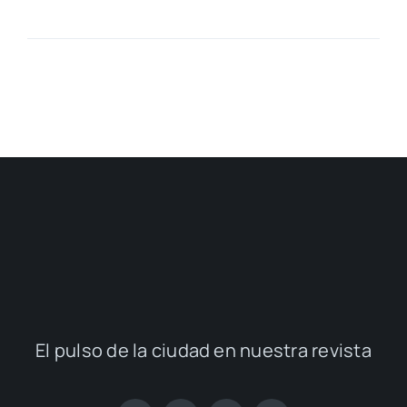
El pul­so de la ciu­dad en nues­tra revis­ta