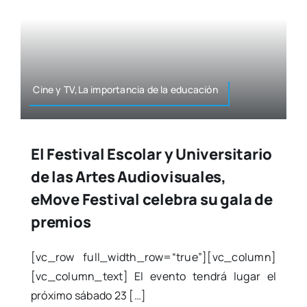
Cine y TV,La impor­tan­cia de la edu­ca­ción
El Festival Escolar y Universitario
de las Artes Audiovisuales,
eMove Festival celebra su gala de
premios
[vc_row full_width_row=“true”][vc_column]
[vc_column_text] El even­to ten­drá lugar el
pró­xi­mo sába­do 23 […]