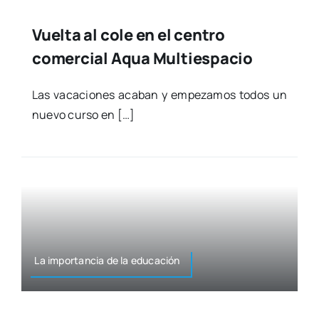
Vuelta al cole en el centro
comercial Aqua Multiespacio
Las vaca­cio­nes aca­ban y empe­za­mos todos un
nue­vo cur­so en […]
La impor­tan­cia de la edu­ca­ción