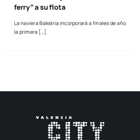
ferry” a su flota
La navie­ra Baleà­ria incor­po­ra­rá a fina­les de año
la pri­me­ra […]