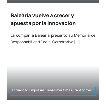
Baleària vuelve a crecer y
apuesta por la innovación
La com­pa­ñía Baleà­ria pre­sen­tó su Memo­ria de
Res­pon­sa­bi­li­dad Social Cor­po­ra­ti­va […]
Actualidad,Empresas,Líneas marítimas,Transportes