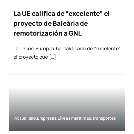
La UE califica de “excelente” el
proyecto de Baleària de
remotorización a GNL
La Unión Euro­pea ha cali­fi­ca­do de “exce­len­te”
el pro­yec­to que […]
Actualidad,Empresas,Líneas marítimas,Transportes