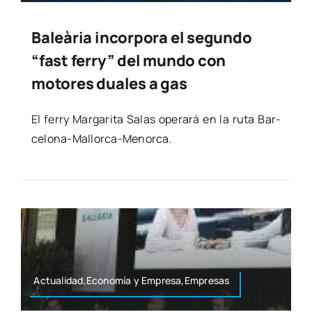
Baleària incorpora el segundo
“fast ferry” del mundo con
motores duales a gas
El ferry Mar­ga­ri­ta Salas ope­ra­rá en la ruta Bar­­
ce­­lo­­na-Mallo­r­­ca-Meno­r­­ca.
Actualidad,Economía y Empresa,Empresas