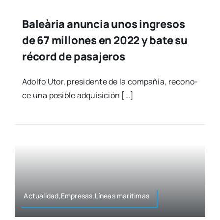
Baleària anuncia unos ingresos
de 67 millones en 2022 y bate su
récord de pasajeros
Adol­fo Utor, pre­si­den­te de la com­pa­ñía, reco­no­
ce una posi­ble adqui­si­ción […]
Actualidad,Empresas,Líneas marí­ti­mas