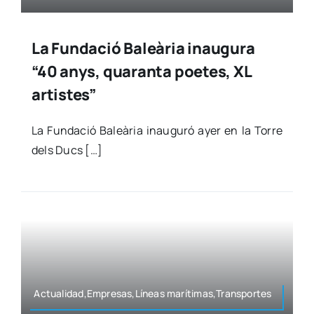
La Fundació Baleària inaugura
“40 anys, quaranta poetes, XL
artistes”
La Fun­da­ció Baleà­ria inau­gu­ró ayer en la Torre
dels Ducs […]
Actualidad,Empresas,Líneas marítimas,Transportes