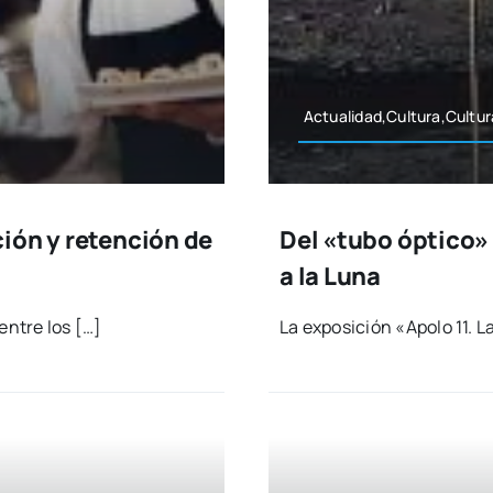
Actualidad,Cultura,Cultura
ción y retención de
Del «tubo óptico» 
a la Luna
 entre los […]
La expo­si­ción «Apo­lo 11. L