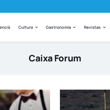
en­cià
Cul­tu­ra
Gas­tro­no­mía
Revis­tas
Caixa Forum