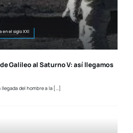
 en el siglo XXI
de Galileo al Saturno V: así llegamos
a lle­ga­da del hom­bre a la […]