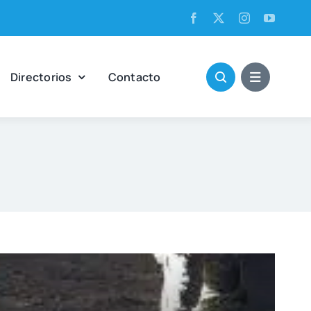
Direc­to­rios
Con­tac­to