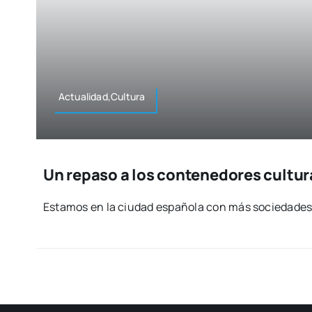
Actualidad,Cultura
Un repaso a los contenedores cultur
Esta­mos en la ciu­dad espa­ño­la con más socie­da­des 