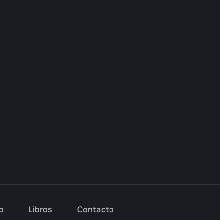
io
Libros
Con­tac­to