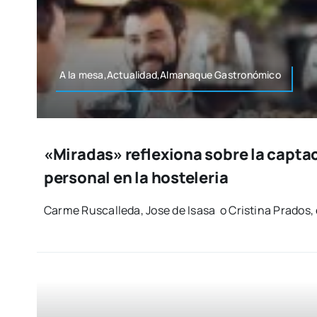
A la mesa,Actualidad,Almanaque Gas­tro­nó­mi­co
«Miradas» reflexiona sobre la capta
personal en la hosteleria
Car­me Rus­ca­lle­da, Jose de Isa­sa o Cris­ti­na Pra­dos,