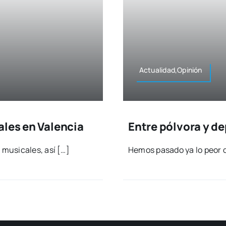
Actualidad,Opinión
ales en Valencia
Entre pólvora y de
musi­ca­les, así […]
Hemos pasa­do ya lo peor d