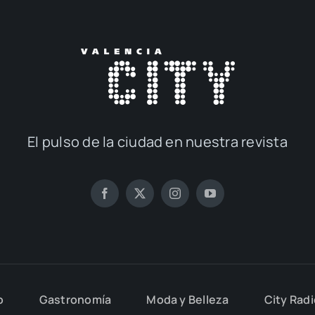
El pul­so de la ciu­dad en nues­tra revis­ta
o
Gas­tro­no­mía
Moda y Belle­za
City Rad