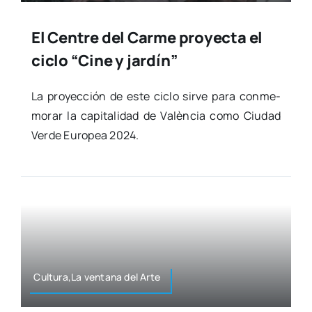
El Centre del Carme proyecta el
ciclo “Cine y jardín”
La pro­yec­ción de este ciclo sir­ve para con­me­
mo­rar la capi­ta­li­dad de Valèn­cia como Ciu­dad
Ver­de Euro­pea 2024.
Cultura,La ven­ta­na del Arte