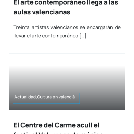
El arte contemporáneo llega a las
aulas valencianas
Trein­ta artis­tas valen­cia­nos se encar­ga­rán de
lle­var el arte con­tem­po­rá­neo […]
Actualidad,Cultura en valen­cià
El Centre del Carme acull el