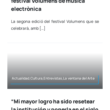
festival Volumens de música
electrònica
La sego­na edi­ció del fes­ti­val Volu­mens que se
cele­bra­rà, amb […]
Actualidad,Cultura,Entrevistas,La ven­ta­na del Arte
“Mi mayor logro ha sido resetear
la institución y ponerla en el siglo