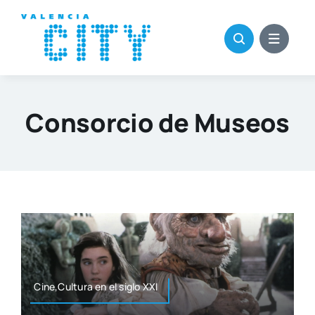
Saltar
al
contenido
Consorcio de Museos
Cine,Cultura en el siglo XXI