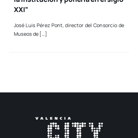
XXI”
José Luis Pérez Pont, direc­tor del Con­sor­cio de
Museos de […]