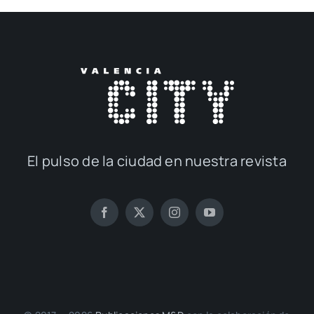
El pul­so de la ciu­dad en nues­tra revis­ta