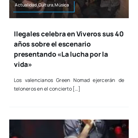
Actualidad,Cultura,Música
Ilegales celebra en Viveros sus 40
años sobre el escenario
presentando «La lucha por la
vida»
Los valen­cia­nos Green Nomad ejer­ce­rán de
telo­ne­ros en el con­cier­to […]