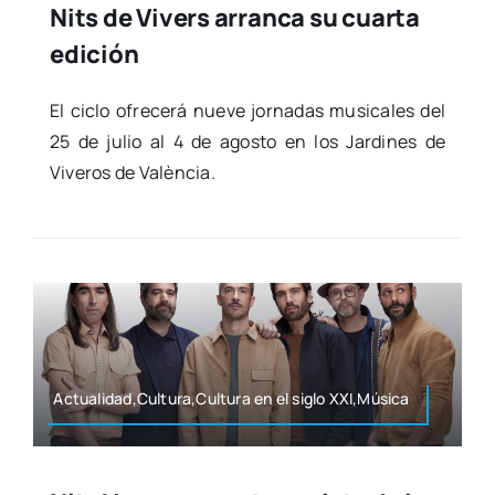
Nits de Vivers arranca su cuarta
edición
El ciclo ofre­ce­rá nue­ve jor­na­das musi­ca­les del
25 de julio al 4 de agos­to en los Jar­di­nes de
Vive­ros de Valèn­cia.
Actualidad,Cultura,Cultura en el siglo XXI,Música