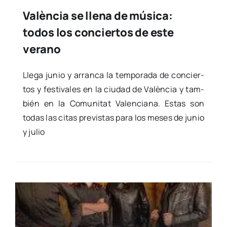
València se llena de música:
todos los conciertos de este
verano
Lle­ga junio y arran­ca la tem­po­ra­da de con­cier­
tos y fes­ti­va­les en la ciu­dad de Valèn­cia y tam­
bién en la Comu­ni­tat Valen­cia­na. Estas son
todas las citas pre­vis­tas para los meses de junio
y julio