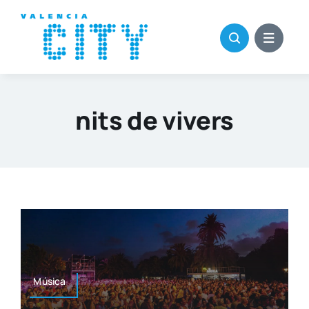
Saltar
al
contenido
nits de vivers
Músi­ca