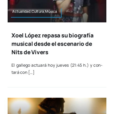
Actualidad,Cultura,Música
Xoel López repasa su biografía
musical desde el escenario de
Nits de Vivers
El galle­go actua­rá hoy jue­ves (21:45 h.) y con­
ta­rá con […]