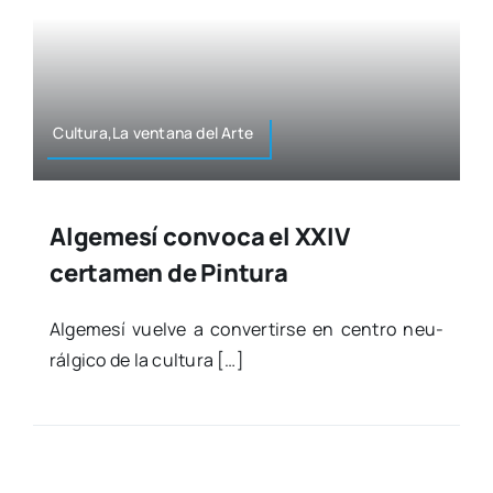
Cultura,La ven­ta­na del Arte
Algemesí convoca el XXIV
certamen de Pintura
Alge­me­sí vuel­ve a con­ver­tir­se en cen­tro neu­
rál­gi­co de la cul­tu­ra […]