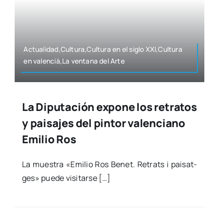
Actualidad,Cultura,Cultura en el siglo XXI,Cultura
en valencià,La ven­ta­na del Arte
La Diputación expone los retratos
y paisajes del pintor valenciano
Emilio Ros
La mues­tra «Emi­lio Ros Benet. Retrats i pai­sat­
ges» pue­de visi­tar­se […]