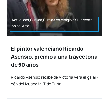
Actualidad,Cultura,Cultura en el siglo XXI,La ven­ta­
na del Arte
El pintor valenciano Ricardo
Asensio, premio a una trayectoria
de 50 años
Ricar­do Asen­sio reci­be de Vic­to­ria Vera el galar­
dón del Museo MIIT de Turín