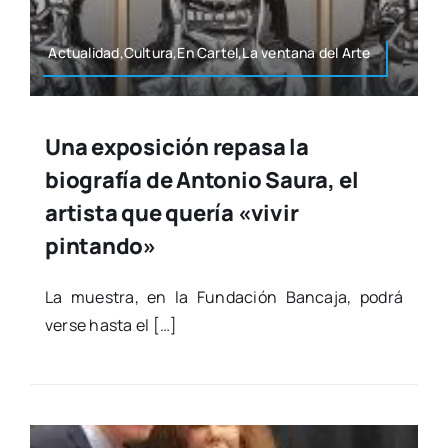
Actualidad,Cultura,En Cartel,La ven­ta­na del Arte
Una exposición repasa la
biografía de Antonio Saura, el
artista que quería «vivir
pintando»
La mues­tra, en la Fun­da­ción Ban­ca­ja, podrá
ver­se has­ta el […]