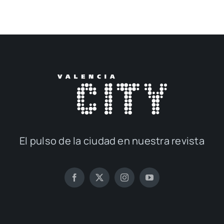
El pul­so de la ciu­dad en nues­tra revis­ta