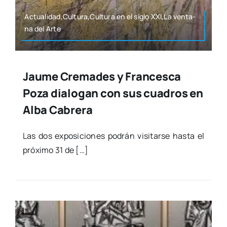
Actualidad,Cultura,Cultura en el siglo XXI,La ven­ta­
na del Arte
Jaume Cremades y Francesca
Poza dialogan con sus cuadros en
Alba Cabrera
Las dos expo­si­cio­nes podrán visi­tar­se has­ta el
pró­xi­mo 31 de […]