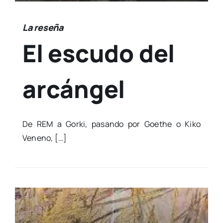
La reseña
El escudo del
arcángel
De REM a Gor­ki, pasan­do por Goethe o Kiko
Veneno, […]