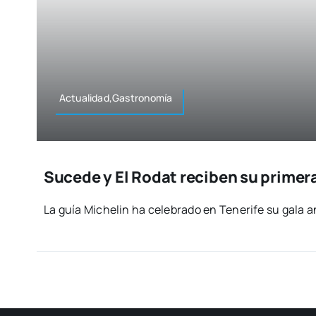
Actualidad,Gastronomía
Sucede y El Rodat reciben su primera
La guía Miche­lin ha cele­bra­do en Tene­ri­fe su gala 