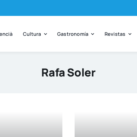
en­cià
Cul­tu­ra
Gas­tro­no­mía
Revis­tas
Rafa Soler