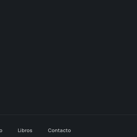
io
Libros
Con­tac­to