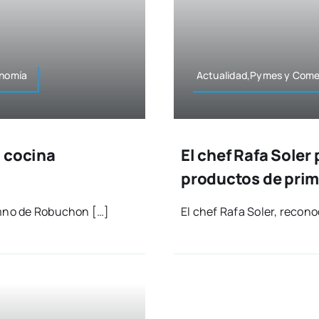
onomía
Actualidad,Pymes y Comer
a cocina
El chef Rafa Sole
productos de prim
lumno de Robu­chon […]
El chef Rafa Soler, reco­no­c