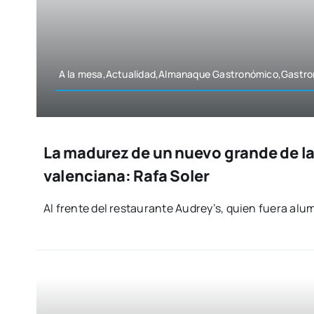
A la mesa,Actualidad,Almanaque Gastronómico,Gastr
La madurez de un nuevo grande de l
valenciana: Rafa Soler
Al fren­te del res­tau­ran­te Audrey’s, quien fue­ra a