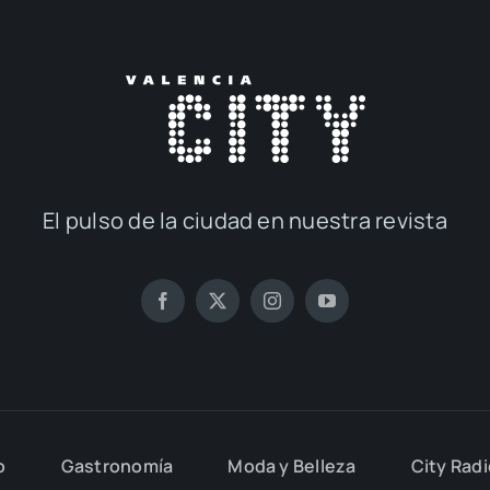
El pul­so de la ciu­dad en nues­tra revis­ta
o
Gas­tro­no­mía
Moda y Belle­za
City Rad