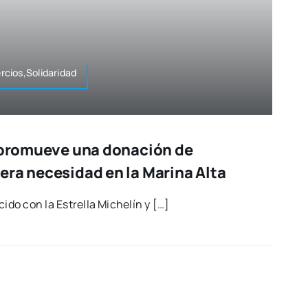
cios,Solidaridad
r promueve una donación de
era necesidad en la Marina Alta
i­do con la Estre­lla Miche­lín y […]