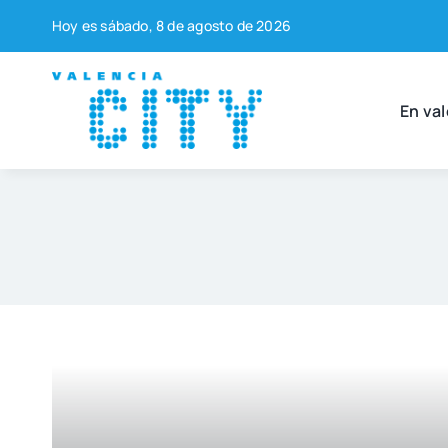
Saltar
Hoy es sába­do, 8 de agos­to de 2026
al
contenido
En val