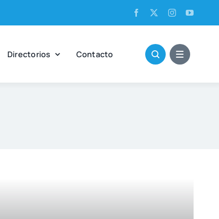
Direc­to­rios
Con­tac­to