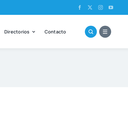
Direc­to­rios
Con­tac­to