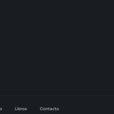
io
Libros
Con­tac­to