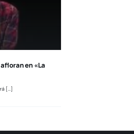
 afloran en «La
­rá […]