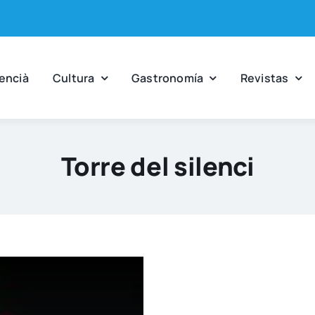
en­cià
Cul­tu­ra
Gas­tro­no­mía
Revis­tas
Torre del silenci