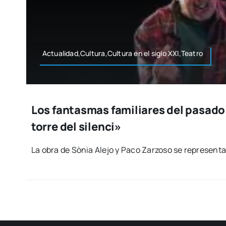
Actualidad,Cultura,Cultura en el siglo XXI,Teatro
Los fantasmas familiares del pasado
torre del silenci»
La obra de Sònia Ale­jo y Paco Zar­zo­so se repre­sen­ta