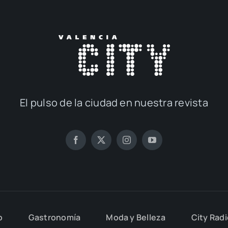
El pul­so de la ciu­dad en nues­tra revis­ta
o
Gas­tro­no­mía
Moda y Belle­za
City Rad