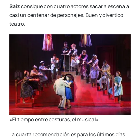
Saiz
con­si­gue con cua­tro acto­res sacar a esce­na a
casi un cen­te­nar de per­so­na­jes. Buen y diver­ti­do
tea­tro.
«El tiem­po entre cos­tu­ras, el musi­cal».
La cuar­ta reco­men­da­ción es para los últi­mos días