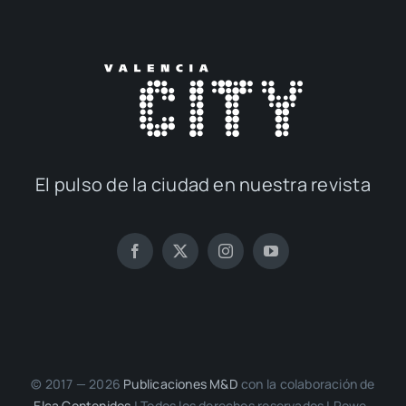
El pul­so de la ciu­dad en nues­tra revis­ta
© 2017 — 2026
Publi­ca­cio­nes M&D
con la cola­bo­ra­ción de
Elca Con­te­ni­dos
| Todos los dere­chos reser­va­dos | Powe­