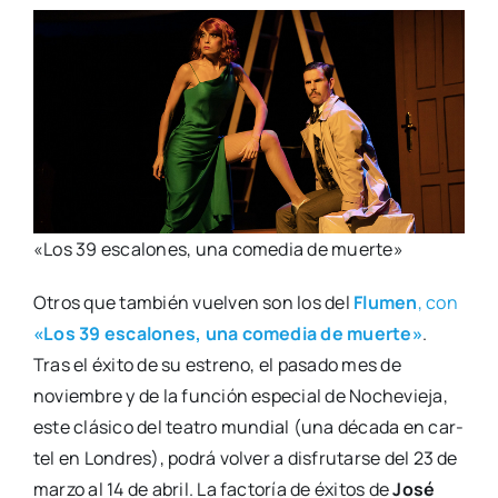
«Los 39 esca­lo­nes, una come­dia de muer­te»
Otros que tam­bién vuel­ven son los del
Flu­men
, con
«Los 39 esca­lo­nes, una come­dia de muer­te»
.
Tras el éxi­to de su estreno, el pasa­do mes de
noviem­bre y de la fun­ción espe­cial de Noche­vie­ja,
este clá­si­co del tea­tro mun­dial (una déca­da en car­
tel en Lon­dres), podrá vol­ver a dis­fru­tar­se del 23 de
mar­zo al 14 de abril. La fac­to­ría de éxi­tos de
José