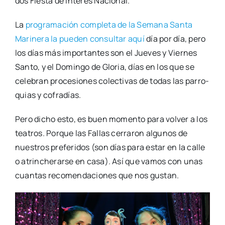
dos Fies­ta de Inte­rés Nacio­nal.
La
pro­gra­ma­ción com­ple­ta de la Sema­na San­ta
Mari­ne­ra la pue­den con­sul­tar aquí
día por día, pero
los días más impor­tan­tes son el Jue­ves y Vier­nes
San­to, y el Domin­go de Glo­ria, días en los que se
cele­bran pro­ce­sio­nes colec­ti­vas de todas las parro­
quias y cofra­días.
Pero dicho esto, es buen momen­to para vol­ver a los
tea­tros. Por­que las Fallas cerra­ron algu­nos de
nues­tros pre­fe­ri­dos (son días para estar en la calle
o atrin­che­rar­se en casa). Así que vamos con unas
cuan­tas reco­men­da­cio­nes que nos gus­tan.