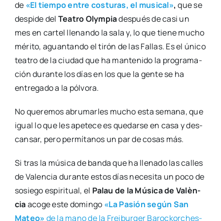
de
«El tiem­po entre cos­tu­ras, el musi­cal»
,
que se
des­pi­de del
Tea­tro Olym­pia
des­pués de casi un
mes en car­tel lle­nan­do la sala y, lo que tie­ne mucho
méri­to, aguan­tan­do el tirón de las Fallas. Es el úni­co
tea­tro de la ciu­dad que ha man­te­ni­do la pro­gra­ma­
ción duran­te los días en los que la gen­te se ha
entre­ga­do a la pól­vo­ra.
No que­re­mos abru­mar­les mucho esta sema­na, que
igual lo que les ape­te­ce es que­dar­se en casa y des­
can­sar, pero per­mí­ta­nos un par de cosas más.
Si tras la músi­ca de ban­da que ha lle­na­do las calles
de Valen­cia duran­te estos días nece­si­ta un poco de
sosie­go espi­ri­tual, el
Palau de la Músi­ca de Valèn­
cia
aco­ge este domin­go
«La Pasión según San
Mateo»
de la mano de la Frei­bur­ger Baroc­kor­ches­