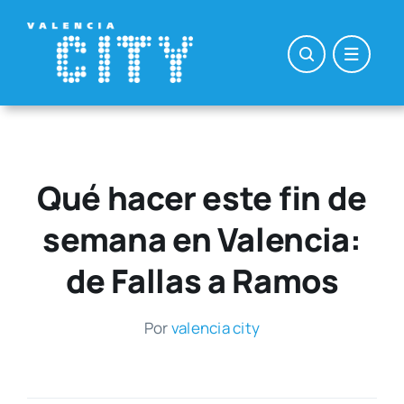
Saltar
al
contenido
Qué hacer este fin de
semana en Valencia:
de Fallas a Ramos
Por
valen­cia city