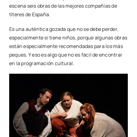
esce­na seis obras de las mejo­res com­pa­ñías de
títe­res de Espa­ña.
Es una autén­ti­ca goza­da que no se debe per­der,
espe­cial­men­te si tie­ne niños, por­que algu­nas obras
están espe­cial­men­te reco­men­da­das para los más
peques. Y eso es algo que no es fácil de encon­trar
en la pro­gra­ma­ción cul­tu­ral.