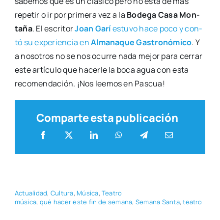
sabe­mos que es un clá­si­co pero no está de más
repe­tir o ir por pri­me­ra vez a la
Bode­ga Casa Mon­
ta­ña
. El escri­tor
Joan Garí
estu­vo hace poco y con­
tó su expe­rien­cia en
Alma­na­que Gas­tro­nó­mi­co
. Y
a noso­tros no se nos ocu­rre nada mejor para cerrar
este artícu­lo que hacer­le la boca agua con esta
reco­men­da­ción. ¡Nos lee­mos en Pas­cua!
Comparte esta publicación
Actua­li­dad
,
Cul­tu­ra
,
Músi­ca
,
Tea­tro
músi­ca
,
qué hacer este fin de sema­na
,
Sema­na San­ta
,
tea­tro