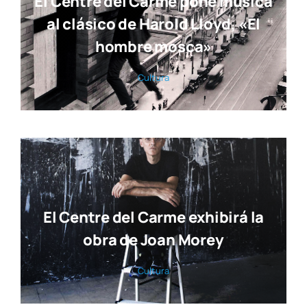
El Centre del Carme pone música
al clásico de Harold Lloyd, «El
hombre mosca»
Cul­tu­ra
El Centre del Carme exhibirá la
obra de Joan Morey
Cul­tu­ra