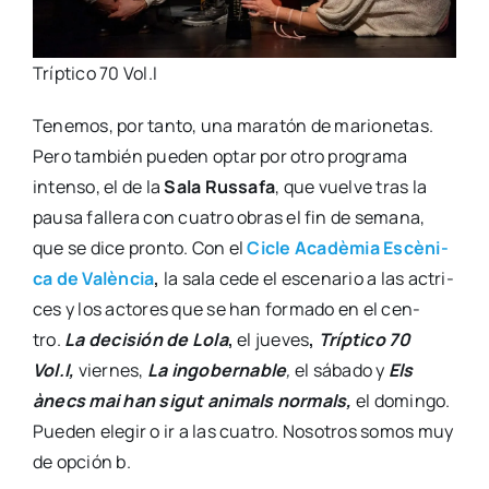
Tríp­ti­co 70 Vol.I
Tene­mos, por tan­to, una mara­tón de mario­ne­tas.
Pero tam­bién pue­den optar por otro pro­gra­ma
inten­so, el de la
Sala Rus­sa­fa
, que vuel­ve tras la
pau­sa falle­ra con cua­tro obras el fin de sema­na,
que se dice pron­to. Con el
Cicle Aca­dè­mia Escè­ni­
ca de Valèn­cia
,
la sala cede el esce­na­rio a las actri­
ces y los acto­res que se han for­ma­do en el cen­
tro.
La deci­sión de Lola
,
el jue­ves
,
Tríp­ti­co 70
Vol.I,
vier­nes,
La ingo­ber­na­ble
,
el sába­do y
Els
ànecs mai han sigut ani­mals nor­mals,
el domin­go.
Pue­den ele­gir o ir a las cua­tro. Noso­tros somos muy
de opción b.