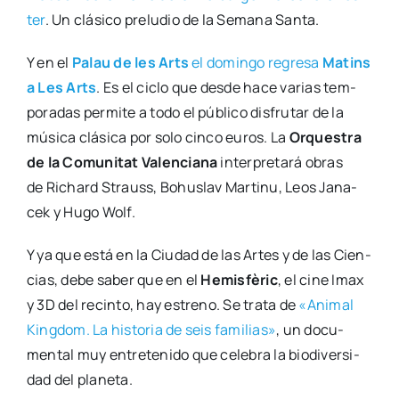
ter
. Un clá­si­co pre­lu­dio de la Sema­na San­ta.
Y en el
Palau de les Arts
el domin­go regre­sa
Matins
a Les Arts
. Es el ciclo que des­de hace varias tem­
po­ra­das per­mi­te a todo el públi­co dis­fru­tar de la
músi­ca clá­si­ca por solo cin­co euros. La
Orques­tra
de la Comu­ni­tat Valen­cia­na
inter­pre­ta­rá obras
de Richard Strauss, Bohus­lav Mar­ti­nu, Leos Jana­
cek y Hugo Wolf.
Y ya que está en la Ciu­dad de las Artes y de las Cien­
cias, debe saber que en el
Hemis­fè­ric
, el cine Imax
y 3D del recin­to, hay estreno. Se tra­ta de
«Ani­mal
King­dom. La his­to­ria de seis fami­lias»
, un docu­
men­tal muy entre­te­ni­do que cele­bra la bio­di­ver­si­
dad del pla­ne­ta.