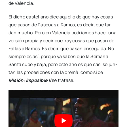
de Valen­cia.
El dicho cas­te­llano dice aque­llo de que hay cosas
que pasan de Pas­cuas a Ramos, es decir, que tar­
dan mucho. Pero en Valen­cia podría­mos hacer una
ver­sión pro­pia y decir que hay cosas que pasan de
Fallas a Ramos. Es decir, que pasan ense­gui­da. No
siem­pre es así, por­que ya saben que la Sema­na
San­ta sube y baja, pero este año es que casi se jun­
tan las pro­ce­sio­nes con la cre­mà, como si de
Misión: Impo­si­ble II
se tra­ta­se.