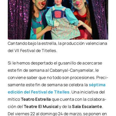
Can­tan­do bajo la estre­lla, la pro­duc­ción valen­cia­na
del VII Fes­ti­val de Tite­lles.
Si le hemos des­per­ta­do el gusa­ni­llo de acer­car­se
este fin de sema­na al Caba­n­­yal-Can­­ya­­me­­lar, le
con­vie­ne saber que no todo son pro­ce­sio­nes. Pre­ci­
sa­men­te este fin de sema­na se cele­bra la
sép­ti­ma
edi­ción del Fes­ti­val de Tite­lles
. Una ini­cia­ti­va del
míti­co
Tea­tro Estre­lla
que cuen­ta con la cola­bo­ra­
ción del
Tea­tre El Musi­cal
y de la
Sala Esca­lan­te
.
Del vier­nes 22 al domin­go 24 de mar­zo, se ponen en