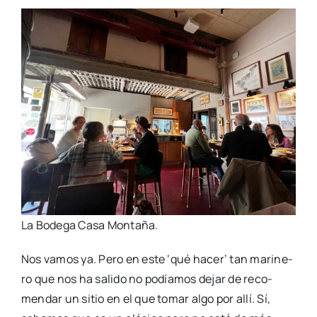
La Bode­ga Casa Mon­ta­ña.
Nos vamos ya. Pero en este ‘qué hacer’ tan mari­ne­
ro que nos ha sali­do no podía­mos dejar de reco­
men­dar un sitio en el que tomar algo por allí. Sí,