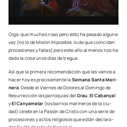
Oiga, que muchas risas pero esto ha pasa­do algu­na
vez (no lo de Misión Impo­si­ble, lo de que coin­ci­dan
pro­ce­sio­nes y fallas) pero este año al menos nos ha
dado la cosa unos días de tre­gua.
Así que la pri­me­ra reco­men­da­ción que les vamos a
hacer hoy es pre­ci­sa­men­te la
Sema­na San­ta Mari­
ne­ra
. Des­de el Vier­nes de Dolo­res al Domin­go de
Resu­rrec­ción las parro­quias del
Grau
,
El Caban­yal
y
El Can­ya­me­lar
(los barrios mari­ne­ros de la ciu­
dad) cele­bran la Pasión de Cris­to con una serie de
pro­ce­sio­nes y actos reli­gio­sos que están decla­ra­