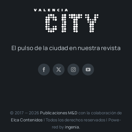
El pul­so de la ciu­dad en nues­tra revis­ta
© 2017 — 2026
Publi­ca­cio­nes M&D
con la cola­bo­ra­ción de
Elca Con­te­ni­dos
| Todos los dere­chos reser­va­dos | Powe­
red by
inge­nia.