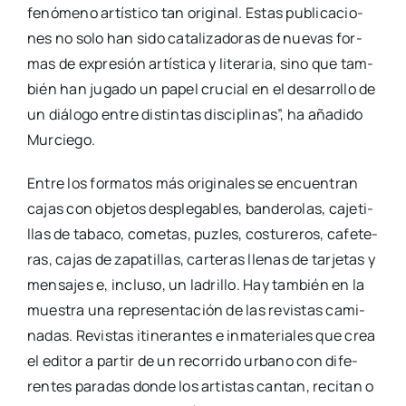
fenó­meno artís­ti­co tan ori­gi­nal. Estas publi­ca­cio­
nes no solo han sido cata­li­za­do­ras de nue­vas for­
mas de expre­sión artís­ti­ca y lite­ra­ria, sino que tam­
bién han juga­do un papel cru­cial en el desa­rro­llo de
un diá­lo­go entre dis­tin­tas dis­ci­pli­nas”, ha aña­di­do
Mur­cie­go.
Entre los for­ma­tos más ori­gi­na­les se encuen­tran
cajas con obje­tos des­ple­ga­bles, ban­de­ro­las, caje­ti­
llas de taba­co, come­tas, puz­les, cos­tu­re­ros, cafe­te­
ras, cajas de zapa­ti­llas, car­te­ras lle­nas de tar­je­tas y
men­sa­jes e, inclu­so, un ladri­llo. Hay tam­bién en la
mues­tra una repre­sen­ta­ción de las revis­tas cami­
na­das. Revis­tas iti­ne­ran­tes e inma­te­ria­les que crea
el edi­tor a par­tir de un reco­rri­do urbano con dife­
ren­tes para­das don­de los artis­tas can­tan, reci­tan o