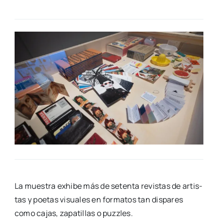
La mues­tra exhi­be más de seten­ta revis­tas de artis­
tas y poe­tas visua­les en for­ma­tos tan dis­pa­res
como cajas, zapa­ti­llas o puzz­les.