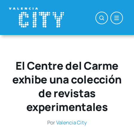
Saltar
al
contenido
El Centre del Carme
exhibe una colección
de revistas
experimentales
Por
Valen­cia City