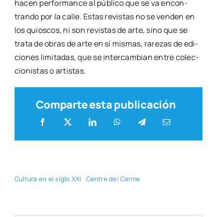
hacen per­for­man­ce al públi­co que se va encon­
tran­do por la calle. Estas revis­tas no se ven­den en
los quios­cos, ni son revis­tas de arte, sino que se
tra­ta de obras de arte en sí mis­mas, rare­zas de edi­
cio­nes limi­ta­das, que se inter­cam­bian entre colec­
cio­nis­tas o artis­tas.
Comparte esta publicación
Cul­tu­ra en el siglo XXI
Cen­tre del Car­me