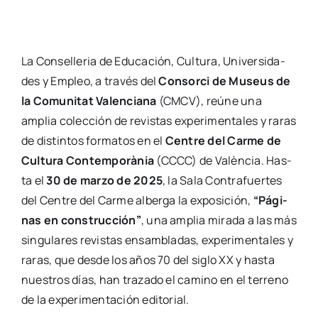
La Con­se­lle­ria de Edu­ca­ción, Cul­tu­ra, Uni­ver­si­da­
des y Empleo, a tra­vés del
Con­sor­ci de Museus de
la Comu­ni­tat Valen­cia­na
(CMCV), reúne una
amplia colec­ción de revis­tas expe­ri­men­ta­les y raras
de dis­tin­tos for­ma­tos en el
Cen­tre del Car­me de
Cul­tu­ra Con­tem­po­rà­nia
(CCCC) de Valèn­cia. Has­
ta el
30 de mar­zo de 2025
, la Sala Con­tra­fuer­tes
del Cen­tre del Car­me alber­ga la expo­si­ción,
“Pági­
nas en cons­truc­ción”
, una amplia mira­da a las más
sin­gu­la­res revis­tas ensam­bla­das, expe­ri­men­ta­les y
raras, que des­de los años 70 del siglo XX y has­ta
nues­tros días, han tra­za­do el camino en el terreno
de la expe­ri­men­ta­ción edi­to­rial.