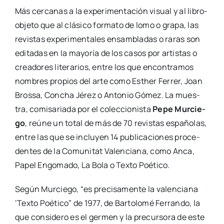
Más cer­ca­nas a la expe­ri­men­ta­ción visual y al libro-
obje­­to que al clá­si­co for­ma­to de lomo o gra­pa, las
revis­tas expe­ri­men­ta­les ensam­bla­das o raras son
edi­ta­das en la mayo­ría de los casos por artis­tas o
crea­do­res lite­ra­rios, entre los que encon­tra­mos
nom­bres pro­pios del arte como Esther Ferrer, Joan
Bros­sa, Con­cha Jérez o Anto­nio Gómez. La mues­
tra, comi­sa­ria­da por el colec­cio­nis­ta
Pepe Mur­cie­
go
, reúne un total de más de 70 revis­tas espa­ño­las,
entre las que se inclu­yen 14 publi­ca­cio­nes pro­ce­
den­tes de la Comu­ni­tat Valen­cia­na, como Anca,
Papel Engo­ma­do, La Bola o Tex­to Poé­ti­co.
Según Mur­cie­go, “es pre­ci­sa­men­te la valen­cia­na
‘Tex­to Poé­ti­co” de 1977, de Bar­to­lo­mé Ferran­do, la
que con­si­de­ro es el ger­men y la pre­cur­so­ra de este