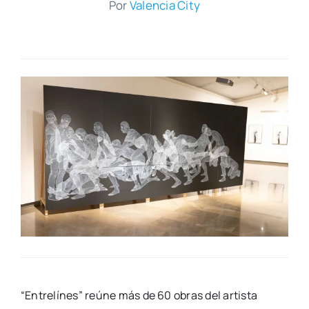
Por
Valen­cia City
“Entre­lí­nes” reú­ne más de 60 obras del artis­ta