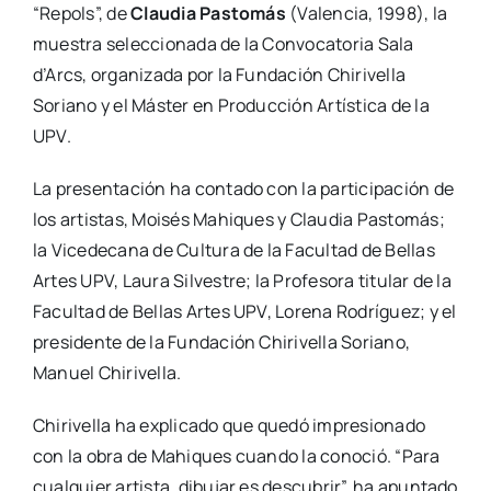
“Repols”, de
Clau­dia Pas­to­más
(Valen­cia, 1998), la
mues­tra selec­cio­na­da de la Con­vo­ca­to­ria Sala
d’Arcs, orga­ni­za­da por la Fun­da­ción Chi­ri­ve­lla
Soriano y el Más­ter en Pro­duc­ción Artís­ti­ca de la
UPV.
La pre­sen­ta­ción ha con­ta­do con la par­ti­ci­pa­ción de
los artis­tas, Moi­sés Mahi­ques y Clau­dia Pas­to­más;
la Vice­de­ca­na de Cul­tu­ra de la Facul­tad de Bellas
Artes UPV, Lau­ra Sil­ves­tre; la Pro­fe­so­ra titu­lar de la
Facul­tad de Bellas Artes UPV, Lore­na Rodrí­guez; y el
pre­si­den­te de la Fun­da­ción Chi­ri­ve­lla Soriano,
Manuel Chi­ri­ve­lla.
Chi­ri­ve­lla ha expli­ca­do que que­dó impre­sio­na­do
con la obra de Mahi­ques cuan­do la cono­ció. “Para
cual­quier artis­ta, dibu­jar es des­cu­brir”, ha apun­ta­do