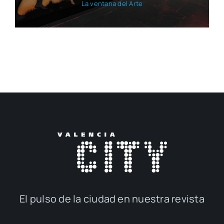
La ven­ta­na del Arte
El pul­so de la ciu­dad en nues­tra revis­ta