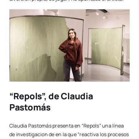
“Repols”, de Claudia
Pastomás
Clau­dia Pas­to­más pre­sen­ta en “Repols” una lí­nea
de inves­ti­ga­cion de en la que “reac­ti­va los pro­ce­sos