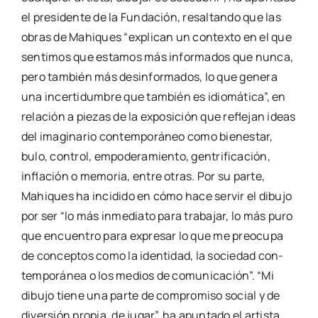
el pre­si­den­te de la Fun­da­ción, resal­tan­do que las
obras de Mahi­ques “expli­can un con­tex­to en el que
sen­ti­mos que esta­mos más infor­ma­dos que nun­ca,
pero tam­bién más des­in­for­ma­dos, lo que gene­ra
una incer­ti­dum­bre que tam­bién es idio­má­ti­ca”, en
rela­ción a pie­zas de la expo­si­ción que refle­jan ideas
del ima­gi­na­rio con­tem­po­rá­neo como bien­es­tar,
bulo, con­trol, empo­de­ra­mien­to, gen­tri­fi­ca­ción,
infla­ción o memo­ria, entre otras. Por su par­te,
Mahi­ques ha inci­di­do en có­mo hace ser­vir el dibu­jo
por ser “lo más inme­dia­to para tra­ba­jar, lo más puro
que encuen­tro para expre­sar lo que me preo­cu­pa
de con­cep­tos como la iden­ti­dad, la socie­dad con­
tem­po­rá­nea o los medios de comu­ni­ca­ción”. “Mi
dibu­jo tie­ne una par­te de com­pro­mi­so social y de
diver­sión pro­pia, de jugar”, ha apun­ta­do el artis­ta.