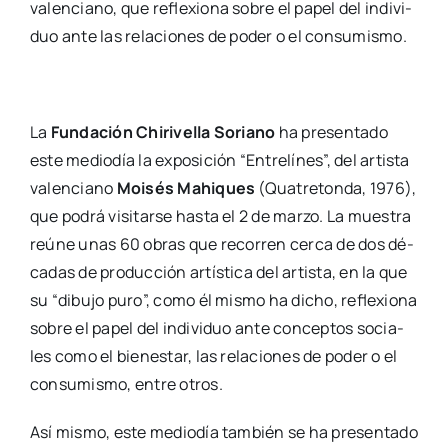
valen­ciano, que refle­xio­na sobre el papel del indi­vi­
duo ante las rela­cio­nes de poder o el con­su­mis­mo.
La
Fun­da­ción Chi­ri­ve­lla Soriano
ha pre­sen­ta­do
este medio­día la expo­si­ción “Entre­lí­nes”, del artis­ta
valen­ciano
Moi­sés Mahi­ques
(Qua­tre­ton­da, 1976),
que podrá visi­tar­se has­ta el 2 de mar­zo. La mues­tra
reú­ne unas 60 obras que reco­rren cer­ca de dos dé­
ca­das de pro­duc­ción artís­ti­ca del artis­ta, en la que
su “dibu­jo puro”, como él mis­mo ha dicho, refle­xio­na
sobre el papel del indi­vi­duo ante con­cep­tos socia­
les como el bien­es­tar, las rela­cio­nes de poder o el
con­su­mis­mo, entre otros.
Así mis­mo, este medio­día tam­bién se ha pre­sen­ta­do