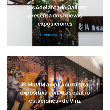
Luis Adelantado Gallery
presenta dos nuevas
exposiciones
La ven­ta­na del Arte
El MuVIM amplía su oferta
expositiva con «Las cuatro
estaciones» de Vinz