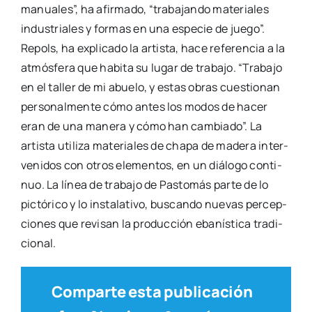
manua­les”, ha afir­ma­do, “tra­ba­jan­do mate­ria­les
indus­tria­les y for­mas en una espe­cie de jue­go”.
Repols, ha expli­ca­do la artis­ta, hace refe­ren­cia a la
atmós­fe­ra que habi­ta su lugar de tra­ba­jo. “Tra­ba­jo
en el taller de mi abue­lo, y estas obras cues­tio­nan
per­so­nal­men­te có­mo antes los modos de hacer
eran de una mane­ra y có­mo han cam­bia­do”. La
artis­ta uti­li­za mate­ria­les de cha­pa de made­ra inter­
ve­ni­dos con otros ele­men­tos, en un diá­lo­go con­ti­
nuo. La lí­nea de tra­ba­jo de Pas­to­más par­te de lo
pic­tó­ri­co y lo ins­ta­la­ti­vo, bus­can­do nue­vas per­cep­
cio­nes que revi­san la pro­duc­ción eba­nís­ti­ca tra­di­
cio­nal.
Comparte esta publicación