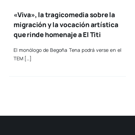
«Viva», la tragicomedia sobre la
migración y la vocación artística
que rinde homenaje a El Titi
El monó­lo­go de Bego­ña Tena podrá ver­se en el
TEM […]