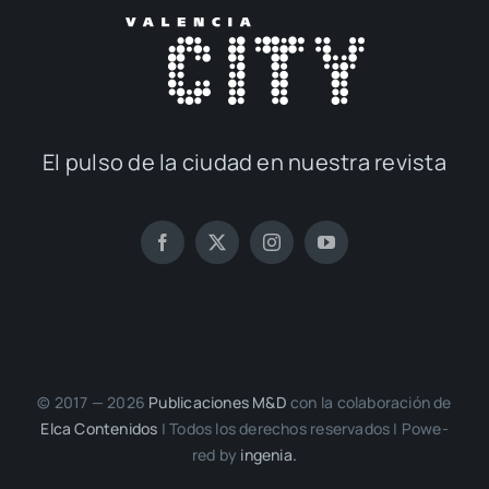
El pul­so de la ciu­dad en nues­tra revis­ta
© 2017 — 2026
Publi­ca­cio­nes M&D
con la cola­bo­ra­ción de
Elca Con­te­ni­dos
| Todos los dere­chos reser­va­dos | Powe­
red by
inge­nia.