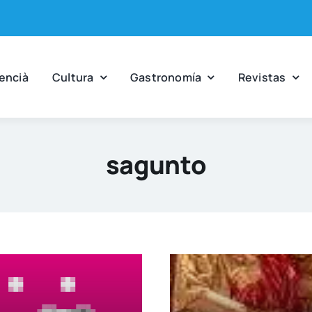
en­cià
Cul­tu­ra
Gas­tro­no­mía
Revis­tas
sagunto