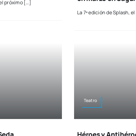
l pró­xi­mo […]
La 7ª edi­ción de Splash, el
Tea­tro
 Seda
Héroes y Antihéroe