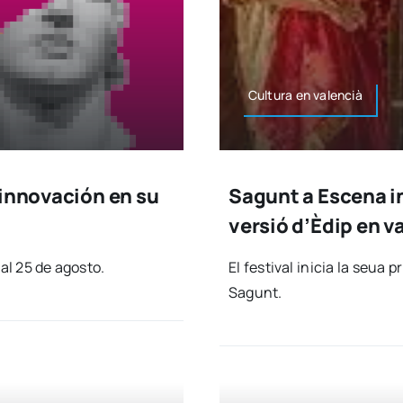
Cul­tu­ra en valen­cià
 innovación en su
Sagunt a Escena i
versió d’Èdip en va
al 25 de agos­to.
El fes­ti­val ini­cia la seua
Sagunt.