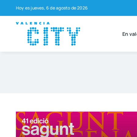
Saltar
Hoy es jue­ves, 6 de agos­to de 2026
al
contenido
En val