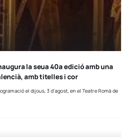
naugura la seua 40a edició amb una
lencià, amb titelles i cor
 pro­gra­ma­ció el dijous, 3 d’a­gost, en el Tea­tre Romà de