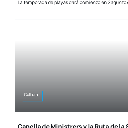
La tem­po­ra­da de pla­yas dará comien­zo en Sagun­to e
Cul­tu­ra
Capella de Ministrers y la Ruta de la