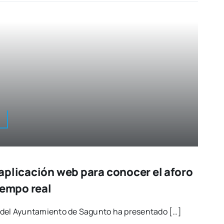
aplicación web para conocer el aforo
iempo real
 del Ayun­ta­mien­to de Sagun­to ha pre­sen­ta­do […]