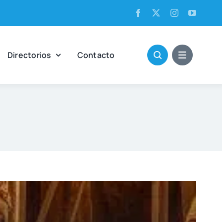
Direc­to­rios
Con­tac­to