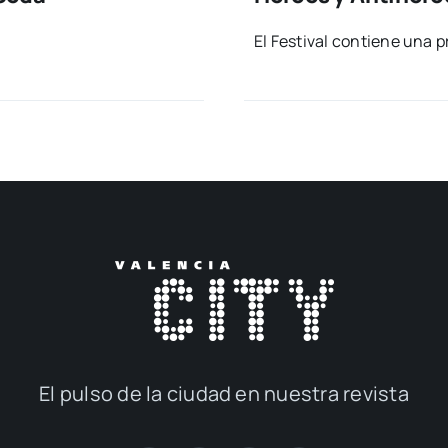
El Fes­ti­val con­tie­ne una
El pul­so de la ciu­dad en nues­tra revis­ta