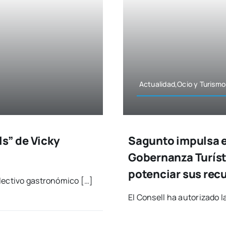
Actualidad,Ocio y Turis­mo
ls” de Vicky
Sagunto impulsa e
Gobernanza Turíst
potenciar sus rec
ec­ti­vo gas­tro­nó­mi­co […]
El Con­sell ha auto­ri­za­do 