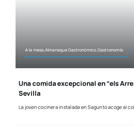
A la mesa,Almanaque Gastronómico,Gastronomía
Una comida excepcional en “els Arre
Sevilla
La joven coci­ne­ra ins­ta­la­da en Sagun­to aco­ge al col