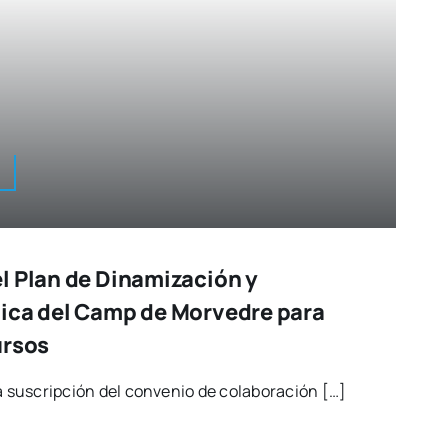
l Plan de Dinamización y
ica del Camp de Morvedre para
ursos
la sus­crip­ción del con­ve­nio de cola­bo­ra­ción […]