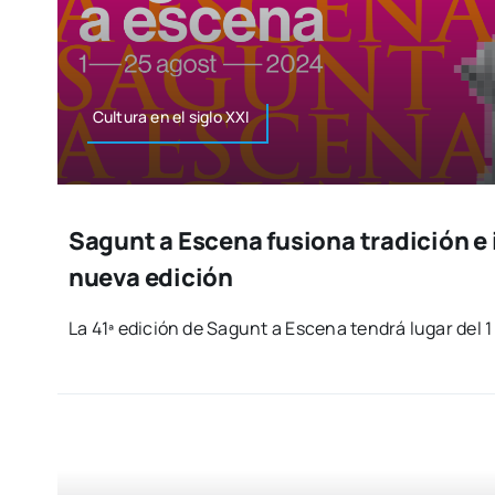
Cul­tu­ra en el siglo XXI
Sagunt a Escena fusiona tradición e
nueva edición
La 41ª edi­ción de Sagunt a Esce­na ten­drá lugar del 1 