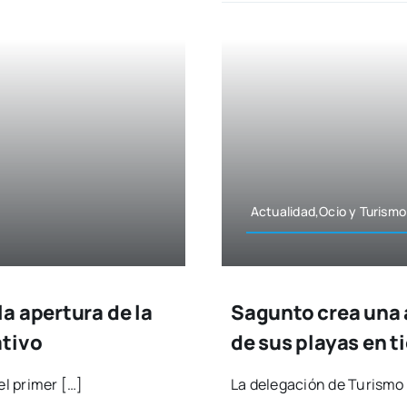
Actualidad,Ocio y Turis­mo
a apertura de la
Sagunto crea una 
ativo
de sus playas en t
l pri­mer […]
La dele­ga­ción de Turis­mo