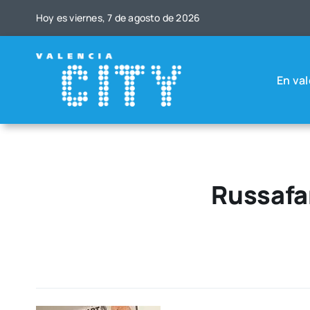
Saltar
Hoy es vier­nes, 7 de agos­to de 2026
al
contenido
En val
Russafa