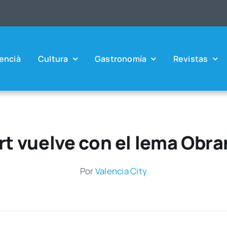
en­cià
Cul­tu­ra
Gas­tro­no­mía
Revis­tas
rt vuelve con el lema Obra
Por
Valen­cia City