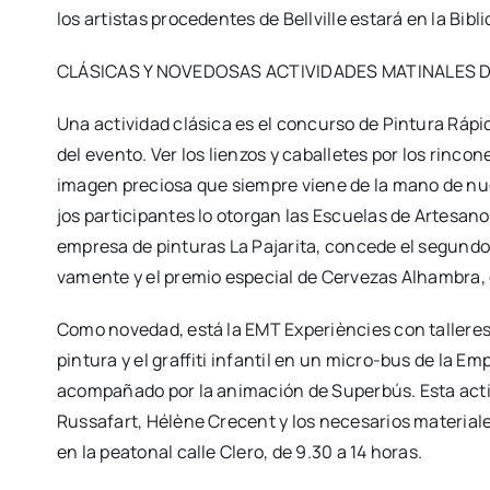
los artis­tas pro­ce­den­tes de Bell­vi­lle esta­rá en la Biblio
CLÁSICAS Y NOVEDOSAS ACTIVIDADES MATINALES D
Una acti­vi­dad clá­si­ca es el con­cur­so de Pin­tu­ra Ráp
del even­to. Ver los lien­zos y caba­lle­tes por los rin­co­
ima­gen pre­cio­sa que siem­pre vie­ne de la mano de nues
jos par­ti­ci­pan­tes lo otor­gan las Escue­las de Arte­sa­
empre­sa de pin­tu­ras La Paja­ri­ta, con­ce­de el segun­d
va­men­te y el pre­mio espe­cial de Cer­ve­zas Alham­bra
Como nove­dad, está la EMT Expe­rièn­cies con talle­res
pin­tu­ra y el graf­fi­ti infan­til en un micro-bus de la Em
acom­pa­ña­do por la ani­ma­ción de Super­bús. Esta acti­v
Rus­sa­fart, Hélè­ne Cre­cent y los nece­sa­rios mate­ria­le
en la pea­to­nal calle Cle­ro, de 9.30 a 14 horas.