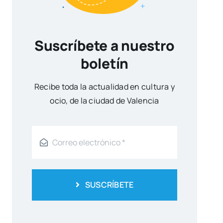
Suscríbete a nuestro
boletín
Reci­be toda la actua­li­dad en cul­tu­ra y
ocio, de la ciu­dad de Valen­cia
SUSCRÍBETE