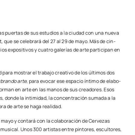
as puer­tas de sus estu­dios a la ciu­dad con una nue­va
art, que se cele­bra­rá del 27 al 29 de mayo. Más de cin­
s expo­si­ti­vos y cua­tro gale­rías de arte par­ti­ci­pan en
para mos­trar el tra­ba­jo crea­ti­vo de los últi­mos dos
bran­do arte
, para evo­car ese espa­cio ínti­mo de ela­bo­
s­for­man en arte en las manos de sus crea­do­res. Esos
res, don­de la inti­mi­dad, la con­cen­tra­ción suma­da a la
obra de arte se haga reali­dad.
 de mayo y con­ta­rá con la cola­bo­ra­ción de Cer­ve­zas
 musi­cal. Unos 300 artis­tas entre pin­to­res, escul­to­res,