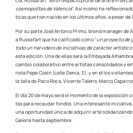
cia, Rus­sa­fart “
es un espa­cio plu­ral de arte e inter­c
cos­mo­po­li­tas de Valen­cia
”. Así mis­mo ha refle­xio­na­d
ti­cas que han naci­do en los últi­mos años, a pesar de l
Por su par­te José Anto­nio Pri­mo, brand mana­ger de Al
a Rus­sa­fart que ha cali­fi­ca­do como “
un pro­yec­to de 
todo un her­vi­de­ro de ini­cia­ti­vas de carác­ter artís­ti­co
esta edi­ción. Una de ellas será la Emba­ja­da Alham­bra
cam­bio cola­bo­ra­ti­vo entre artis­tas con­so­li­da­dos y 
ris­ta Pepe Cosín (calle Denia, 3), y en él los visi­tan­te
la talla de Paco Roca, Vicen­te Talens, Mar­co Capa­rr
El día 20 de mayo será el momen­to de la expo­si­ción col
tas para recau­dar fon­dos. Una intere­san­te ini­cia­ti­va
una opor­tu­ni­dad úni­ca de adqui­rir arte soli­da­ri­zán­d
Gale­ría has­ta sep­tiem­bre.