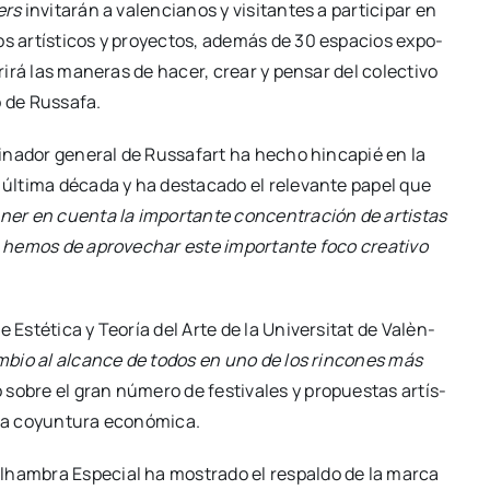
mers
invi­ta­rán a valen­cia­nos y visi­tan­tes a par­ti­ci­par en
dios artís­ti­cos y pro­yec­tos, ade­más de 30 espa­cios expo­
u­bri­rá las mane­ras de hacer, crear y pen­sar del colec­ti­vo
 de Rus­sa­fa.
­di­na­dor gene­ral de Rus­sa­fart ha hecho hin­ca­pié en la
 últi­ma déca­da y ha des­ta­ca­do el rele­van­te papel que
er en cuen­ta la impor­tan­te con­cen­tra­ción de artis­tas
, hemos de apro­ve­char este impor­tan­te foco crea­ti­vo
 Esté­ti­ca y Teo­ría del Arte de la Uni­ver­si­tat de Valèn­
am­bio al alcan­ce de todos en uno de los rin­co­nes más
o sobre el gran núme­ro de fes­ti­va­les y pro­pues­tas artís­
a coyun­tu­ra eco­nó­mi­ca.
ham­bra Espe­cial ha mos­tra­do el res­pal­do de la mar­ca