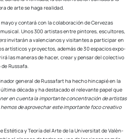
obra de arte se haga reali­dad.
 de mayo y con­ta­rá con la cola­bo­ra­ción de Cer­ve­zas
 musi­cal. Unos 300 artis­tas entre pin­to­res, escul­to­res,
mers
invi­ta­rán a valen­cia­nos y visi­tan­tes a par­ti­ci­par en
dios artís­ti­cos y pro­yec­tos, ade­más de 30 espa­cios expo­
u­bri­rá las mane­ras de hacer, crear y pen­sar del colec­ti­vo
 de Rus­sa­fa.
­di­na­dor gene­ral de Rus­sa­fart ha hecho hin­ca­pié en la
 últi­ma déca­da y ha des­ta­ca­do el rele­van­te papel que
er en cuen­ta la impor­tan­te con­cen­tra­ción de artis­tas
, hemos de apro­ve­char este impor­tan­te foco crea­ti­vo
 Esté­ti­ca y Teo­ría del Arte de la Uni­ver­si­tat de Valèn­