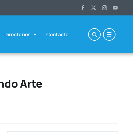
Direc­to­rios
Con­tac­to
ndo Arte