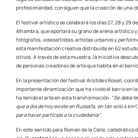
pro­fe­sio­na­li­dad, con­si­guen que la crea­ción de una 
El fes­ti­val artís­ti­co se cele­bra­rá los días 27, 28 y 29
Alham­bra, que apor­ta­rá su grano de are­na artís­ti­co y
fotó­gra­fos, video­ar­tis­tas, artis­tas urba­nos y
per­for­
esta mani­fes­ta­ción crea­ti­va dis­tri­bui­da en 62 estu­
si­ti­vos. A tra­vés de esta mues­tra, la ini­cia­ti­va des­c
de per­so­nas crea­do­ras de arte que habi­ta en el barrio
En la pre­sen­ta­ción del fes­ti­val Arís­ti­des Rosell, coor
impor­tan­te dina­mi­za­ción que ha vivi­do el barrio en la
ha teni­do el arte en esta trans­for­ma­ción: “
Se debe ten
que a día de hoy exis­te en Rus­sa­fa, en tan solo 4 km²
para hacer par­tí­ci­pe a la ciu­da­da­nía”
.
En este sen­ti­do para Román de la Calle, cate­drá­ti­co de