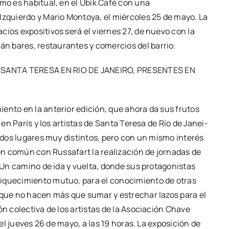
como es habi­tual, en el Ubik Café con una
zquier­do y Mario Mon­to­ya, el miér­co­les 25 de mayo. La
cios expo­si­ti­vos será el vier­nes 27, de nue­vo con la
án bares, res­tau­ran­tes y comer­cios del barrio.
 SANTA TERESA EN RIO DE JANEIRO, PRESENTES EN
ien­to en la ante­rior edi­ción, que aho­ra da sus fru­tos
e en París y los artis­tas de San­ta Tere­sa de Río de Janei­
 dos luga­res muy dis­tin­tos, pero con un mis­mo inte­rés
 en común con Rus­sa­fart la rea­li­za­ción de jor­na­das de
. Un camino de ida y vuel­ta, don­de sus pro­ta­go­nis­tas
i­que­ci­mien­to mutuo, para el cono­ci­mien­to de otras
res que no hacen más que sumar y estre­char lazos para el
ción colec­ti­va de los artis­tas de la Aso­cia­ción Cha­ve
, el jue­ves 26 de mayo, a las 19 horas. La expo­si­ción de