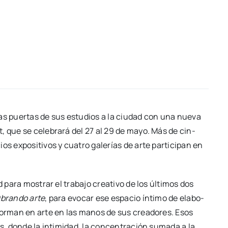
as puer­tas de sus estu­dios a la ciu­dad con una nue­va
art, que se cele­bra­rá del 27 al 29 de mayo. Más de cin­
s expo­si­ti­vos y cua­tro gale­rías de arte par­ti­ci­pan en
para mos­trar el tra­ba­jo crea­ti­vo de los últi­mos dos
bran­do arte
, para evo­car ese espa­cio ínti­mo de ela­bo­
s­for­man en arte en las manos de sus crea­do­res. Esos
res, don­de la inti­mi­dad, la con­cen­tra­ción suma­da a la