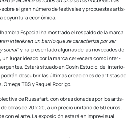
am­bio al alcan­ce de todos en uno de los rin­co­nes más
o sobre el gran núme­ro de fes­ti­va­les y pro­pues­tas artís­
a coyun­tu­ra eco­nó­mi­ca.
ham­bra Espe­cial ha mos­tra­do el res­pal­do de la mar­ca
gran inte­rés en un barrio que se carac­te­ri­za por ser
 y social
” y ha pre­sen­ta­do algu­nas de las nove­da­des de
, un lugar idea­do por la mar­ca cer­ve­ce­ra como inter­
emer­gen­tes. Esta­rá situa­do en Cosín Estu­dio, del inte­rio­
s podrán des­cu­brir las últi­mas crea­cio­nes de artis­tas de
os, Ome­ga TBS y Raquel Rodri­go.
ec­ti­va de Rus­sa­fart, con obras dona­das por los artis­
, de obras de 20 x 20, a un pre­cio uni­ta­rio de 50 euros,
o­te con el arte. La expo­si­ción esta­rá en Impre­vi­sual