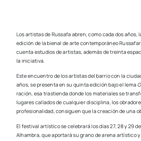
Los artis­tas de Rus­sa­fa abren, como cada dos años, l
edi­ción de la bie­nal de arte con­tem­po­rá­neo Rus­sa­f
cuen­ta estu­dios de artis­tas, ade­más de trein­ta espa­cio
la ini­cia­ti­va.
Este encuen­tro de los artis­tas del barrio con la ciu­dad 
años, se pre­sen­ta en su quin­ta edi­ción bajo el lema
O
ra­ción, esa tras­tien­da don­de los mate­ria­les se tran
luga­res calla­dos de cual­quier dis­ci­pli­na, los obra­do­
pro­fe­sio­na­li­dad, con­si­guen que la crea­ción de una 
El fes­ti­val artís­ti­co se cele­bra­rá los días 27, 28 y 29
Alham­bra, que apor­ta­rá su grano de are­na artís­ti­co y