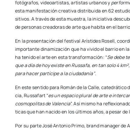
fotó­gra­fos, video­ar­tis­tas, artis­tas urba­nos y
per­for­
esta mani­fes­ta­ción crea­ti­va dis­tri­bui­da en 62 estu­
si­ti­vos. A tra­vés de esta mues­tra, la ini­cia­ti­va des­c
de per­so­nas crea­do­ras de arte que habi­ta en el barrio
En la pre­sen­ta­ción del fes­ti­val Arís­ti­des Rosell, coor
impor­tan­te dina­mi­za­ción que ha vivi­do el barrio en la
ha teni­do el arte en esta trans­for­ma­ción: “
Se debe ten
que a día de hoy exis­te en Rus­sa­fa, en tan solo 4 km²
para hacer par­tí­ci­pe a la ciu­da­da­nía”
.
En este sen­ti­do para Román de la Calle, cate­drá­ti­co de
cia, Rus­sa­fart “
es un espa­cio plu­ral de arte e inter­c
cos­mo­po­li­tas de Valen­cia
”. Así mis­mo ha refle­xio­na­d
ti­cas que han naci­do en los últi­mos años, a pesar de l
Por su par­te José Anto­nio Pri­mo, brand mana­ger de Al