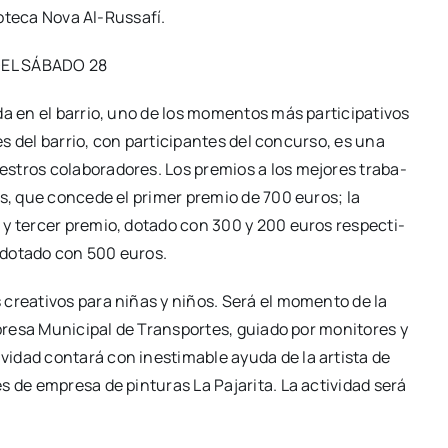
­te­ca Nova Al-Rus­­sa­­fí.
EL SÁBADO 28
i­da en el barrio, uno de los momen­tos más par­ti­ci­pa­ti­vos
nes del barrio, con par­ti­ci­pan­tes del con­cur­so, es una
­tros cola­bo­ra­do­res. Los pre­mios a los mejo­res tra­ba­
nos, que con­ce­de el pri­mer pre­mio de 700 euros; la
o y ter­cer pre­mio, dota­do con 300 y 200 euros res­pec­ti­
, dota­do con 500 euros.
 crea­ti­vos para niñas y niños. Será el momen­to de la
pre­sa Muni­ci­pal de Trans­por­tes, guia­do por moni­to­res y
i­dad con­ta­rá con ines­ti­ma­ble ayu­da de la artis­ta de
s de empre­sa de pin­tu­ras La Paja­ri­ta. La acti­vi­dad será