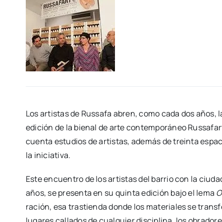
Los artis­tas de Rus­sa­fa abren, como cada dos años, l
edi­ción de la bie­nal de arte con­tem­po­rá­neo Rus­sa­f
cuen­ta estu­dios de artis­tas, ade­más de trein­ta espa­cio
la ini­cia­ti­va.
Este encuen­tro de los artis­tas del barrio con la ciu­dad 
años, se pre­sen­ta en su quin­ta edi­ción bajo el lema
O
ra­ción, esa tras­tien­da don­de los mate­ria­les se tran
luga­res calla­dos de cual­quier dis­ci­pli­na, los obra­do­