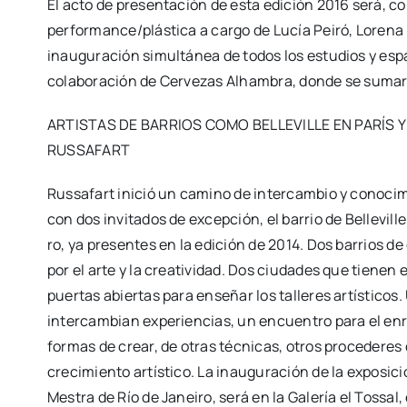
El acto de pre­sen­ta­ción de esta edi­ción 2016 será, 
performance/plástica a car­go de Lucía Pei­ró, Lore­na I
inau­gu­ra­ción simul­tá­nea de todos los estu­dios y espa­
cola­bo­ra­ción de Cer­ve­zas Alham­bra, don­de se suma­r
ARTISTAS DE BARRIOS COMO BELLEVILLE EN PARÍS Y
RUSSAFART
Rus­sa­fart ini­ció un camino de inter­cam­bio y cono­ci­m
con dos invi­ta­dos de excep­ción, el barrio de Belle­vi­ll
ro, ya pre­sen­tes en la edi­ción de 2014. Dos barrios de
por el arte y la crea­ti­vi­dad. Dos ciu­da­des que tie­nen
puer­tas abier­tas para ense­ñar los talle­res artís­ti­cos
inter­cam­bian expe­rien­cias, un encuen­tro para el enr
for­mas de crear, de otras téc­ni­cas, otros pro­ce­de­
cre­ci­mien­to artís­ti­co. La inau­gu­ra­ción de la expo­si­
Mes­tra de Río de Janei­ro, será en la Gale­ría el Tos­sal