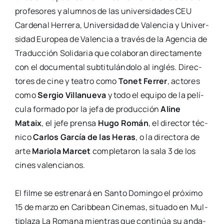
pro­fe­so­res y alum­nos de las uni­ver­si­da­des CEU
Car­de­nal
Herre­ra, Uni­ver­si­dad de Valen­cia y Uni­ver­
si­dad Euro­pea de Valen­cia a tra­vés de la
Agen­cia de
Tra­duc­ción Soli­da­ria que cola­bo­ran direc­ta­men­te
con el docu­men­tal
sub­ti­tu­lán­do­lo al inglés. Direc­
to­res de cine y tea­tro como
Tonet Ferrer
,
acto­res
como
Ser­gio Villa­nue­va
y todo el equi­po de la pelí­
cu­la for­ma­do por la jefa de
pro­duc­ción
Ali­ne
Mataix
, el jefe pren­sa
Hugo Román
, el direc­tor téc­
ni­co
Car­los Gar­cía
de las Heras
, o la direc­to­ra de
arte
Mario­la Mar­cet
com­ple­ta­ron la sala 3 de los
cines
valen­cia­nos.
El fil­me se estre­na­rá en San­to Domin­go el pró­xi­mo
15 de mar­zo en Carib­bean
Cine­mas, situa­do en Mul­
ti­pla­za La Roma­na mien­tras que con­ti­núa su anda­