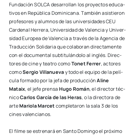
Fun­da­ción SOLCA desa­rro­llan los pro­yec­tos edu­ca­
ti­vos en Repú­bli­ca
Domi­ni­ca­na. Tam­bién asis­tie­ron
pro­fe­so­res y alum­nos de las uni­ver­si­da­des CEU
Car­de­nal
Herre­ra, Uni­ver­si­dad de Valen­cia y Uni­ver­
si­dad Euro­pea de Valen­cia a tra­vés de la
Agen­cia de
Tra­duc­ción Soli­da­ria que cola­bo­ran direc­ta­men­te
con el docu­men­tal
sub­ti­tu­lán­do­lo al inglés. Direc­
to­res de cine y tea­tro como
Tonet Ferrer
,
acto­res
como
Ser­gio Villa­nue­va
y todo el equi­po de la pelí­
cu­la for­ma­do por la jefa de
pro­duc­ción
Ali­ne
Mataix
, el jefe pren­sa
Hugo Román
, el direc­tor téc­
ni­co
Car­los Gar­cía
de las Heras
, o la direc­to­ra de
arte
Mario­la Mar­cet
com­ple­ta­ron la sala 3 de los
cines
valen­cia­nos.
El fil­me se estre­na­rá en San­to Domin­go el pró­xi­mo