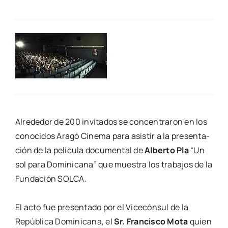
Alre­de­dor de 200 invi­ta­dos se con­cen­tra­ron en los
cono­ci­dos Ara­gó Cine­ma para asis­tir a
la pre­sen­ta­
ción de la pelí­cu­la docu­men­tal de
Alber­to Pla
“Un
sol para Domi­ni­ca­na” que
mues­tra los tra­ba­jos de la
Fun­da­ción SOLCA.
El acto fue pre­sen­ta­do por el Vice­cón­sul de la
Repú­bli­ca Domi­ni­ca­na, el
Sr. Fran­cis­co
Mota
quien