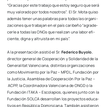
“Gra­cias por este tra­ba­jo que estoy segu­ro que será
muy
valo­ra­do por todos noso­tros”. El Sr. Mota qui­so
ade­más tener unas pala­bras para todas las o
rga­ni­
za­cio­nes que tra­ba­jan en el país cari­be­ño “agra­de­
cer­le a todas las ONGs que rea­li­zan
una labor efi­
cien­te, dig­na y altruis­ta en mi país”.
A la pre­sen­ta­ción asis­tió el Sr.
Fede­ri­co Buyo­lo
,
direc­tor gene­ral de Coope­ra­ción y
Soli­da­ri­dad de la
Gene­ra­li­tat Valen­cia­na, dis­tin­tas orga­ni­za­cio­nes
como Movi­mien­to por
la Paz – MPDL, Fun­da­ción por
la Jus­ti­cia, Asam­blea de Coope­ra­ción Por la Paz –
ACPP, la Coor­di­na­do­ra Valen­cia­na de ONGD o la
Fun­da­ción ITAKA – Esco­la­pios,
quie­nes jun­to con la
Fun­da­ción SOLCA desa­rro­llan los pro­yec­tos edu­ca­
ti­vos en Repú­bli­ca
Domi­ni­ca­na. Tam­bién asis­tie­ron