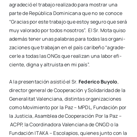
agra­de­ció el tra­ba­jo rea­li­za­do para mos­trar una
par­te de Repú­bli­ca
Domi­ni­ca­na que no se cono­ce
“Gra­cias por este tra­ba­jo que estoy segu­ro que será
muy
valo­ra­do por todos noso­tros”. El Sr. Mota qui­so
ade­más tener unas pala­bras para todas las o
rga­ni­
za­cio­nes que tra­ba­jan en el país cari­be­ño “agra­de­
cer­le a todas las ONGs que rea­li­zan
una labor efi­
cien­te, dig­na y altruis­ta en mi país”.
A la pre­sen­ta­ción asis­tió el Sr.
Fede­ri­co Buyo­lo
,
direc­tor gene­ral de Coope­ra­ción y
Soli­da­ri­dad de la
Gene­ra­li­tat Valen­cia­na, dis­tin­tas orga­ni­za­cio­nes
como Movi­mien­to por
la Paz – MPDL, Fun­da­ción por
la Jus­ti­cia, Asam­blea de Coope­ra­ción Por la Paz –
ACPP, la Coor­di­na­do­ra Valen­cia­na de ONGD o la
Fun­da­ción ITAKA – Esco­la­pios,
quie­nes jun­to con la