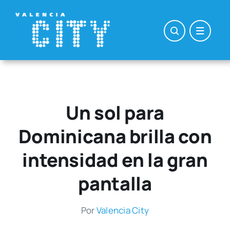
Saltar
al
contenido
Un sol para
Dominicana brilla con
intensidad en la gran
pantalla
Por
Valen­cia City