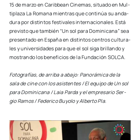
15 de mar­zo en Carib­bean
Cine­mas, situa­do en Mul­
ti­pla­za La Roma­na mien­tras que con­ti­núa su anda­
du­ra por
dis­tin­tos fes­ti­va­les inter­na­cio­na­les. Está
pre­vis­to que tam­bién “Un sol para Domi­ni­ca­na”
sea
pre­sen­ta­do en Espa­ña en dis­tin­tos cen­tros cul­tu­ra­
les y uni­ver­si­da­des para que el sol
siga bri­llan­do y
mos­tran­do los bene­fi­cios de la Fun­da­ción SOLCA.
Foto­gra­fías, de arri­ba a aba­jo: Pano­rá­mi­ca de la
sala de cine con los asis­ten­tes / El equi­po de Un sol
para Domi­ni­ca­na / Laia Par­da y el empre­sa­rio Ser­
gio Ramos / Fede­ri­co Buyo­lo y Alber­to Pla.