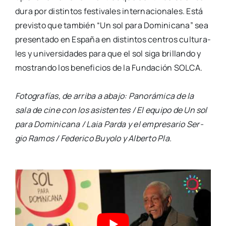
du­ra por
dis­tin­tos fes­ti­va­les inter­na­cio­na­les. Está
pre­vis­to que tam­bién “Un sol para Domi­ni­ca­na”
sea
pre­sen­ta­do en Espa­ña en dis­tin­tos cen­tros cul­tu­ra­
les y uni­ver­si­da­des para que el sol
siga bri­llan­do y
mos­tran­do los bene­fi­cios de la Fun­da­ción SOLCA.
Foto­gra­fías, de arri­ba a aba­jo: Pano­rá­mi­ca de la
sala de cine con los asis­ten­tes / El equi­po de Un sol
para Domi­ni­ca­na / Laia Par­da y el empre­sa­rio Ser­
gio Ramos / Fede­ri­co Buyo­lo y Alber­to Pla.