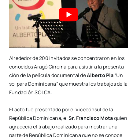
Alre­de­dor de 200 invi­ta­dos se con­cen­tra­ron en los
cono­ci­dos Ara­gó Cine­ma para asis­tir a
la pre­sen­ta­
ción de la pelí­cu­la docu­men­tal de
Alber­to Pla
“Un
sol para Domi­ni­ca­na” que
mues­tra los tra­ba­jos de la
Fun­da­ción SOLCA.
El acto fue pre­sen­ta­do por el Vice­cón­sul de la
Repú­bli­ca Domi­ni­ca­na, el
Sr. Fran­cis­co
Mota
quien
agra­de­ció el tra­ba­jo rea­li­za­do para mos­trar una
par­te de Repú­bli­ca
Domi­ni­ca­na que no se cono­ce