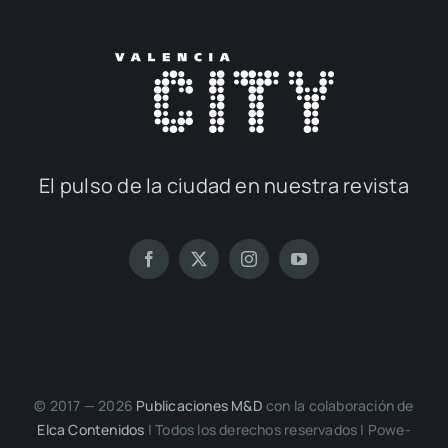
El pul­so de la ciu­dad en nues­tra revis­ta
© 2017 — 2026
Publi­ca­cio­nes M&D
con la cola­bo­ra­ción de
Elca Con­te­ni­dos
| Todos los dere­chos reser­va­dos | Powe­