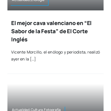
El mejor cava valenciano en “El
Sabor de la Festa” de El Corte
Inglés
Vicen­te Mor­ci­llo, el enó­lo­go y perio­dis­ta, reali­zó
ayer en la […]
Actualidad,Cultura,Fotografía