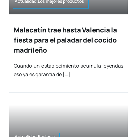
Actualidad,Los mejo­res pro­duc­tos
Malacatín trae hasta Valencia la
fiesta para el paladar del cocido
madrileño
Cuan­do un esta­ble­ci­mien­to acu­mu­la leyen­das
eso ya es garan­tía de […]
Actualidad,Enología