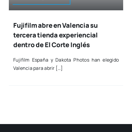
Fujifilm abre en Valencia su
tercera tienda experiencial
dentro de El Corte Inglés
Fuji­film Espa­ña y Dako­ta Pho­tos han ele­gi­do
Valen­cia para abrir […]