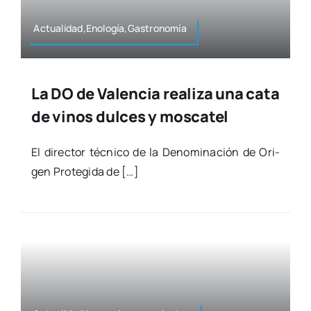
Actualidad,Enología,Gastronomía
La DO de Valencia realiza una cata
de vinos dulces y moscatel
El direc­tor téc­ni­co de la Deno­mi­na­ción de Ori­
gen Pro­te­gi­da de […]