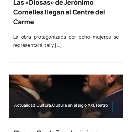
Las «Diosas» de Jerónimo
Cornelles llegan al Centre del
Carme
La obra pro­ta­go­ni­za­da por ocho muje­res se
repre­sen­ta­rá, tal y […]
Actualidad,Cultura,Cultura en el siglo XXI,Teatro