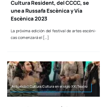
Cultura Resident, del CCCC, se
une a Russafa Escènica y Vía
Escènica 2023
La pró­xi­ma edi­ción del fes­ti­val de artes escé­ni­
cas comen­za­rá el […]
Actualidad,Cultura,Cultura en el siglo XXI,Teatro