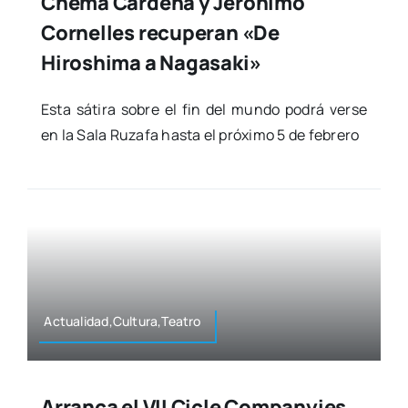
Chema Cardeña y Jerónimo
Cornelles recuperan «De
Hiroshima a Nagasaki»
Esta sáti­ra sobre el fin del mun­do podrá ver­se
en la Sala Ruza­fa has­ta el pró­xi­mo 5 de febre­ro
Actualidad,Cultura,Teatro
Arranca el VII Cicle Companyies