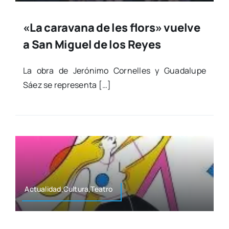
«La caravana de les flors» vuelve
a San Miguel de los Reyes
La obra de Jeró­ni­mo Cor­ne­lles y Gua­da­lu­pe
Sáez se repre­sen­ta […]
Actualidad,Cultura,Teatro