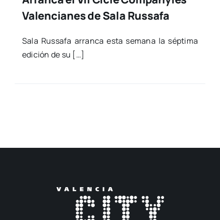
Valencianes de Sala Russafa
Sala Rus­sa­fa arran­ca esta sema­na la sép­ti­ma
edi­ción de su […]