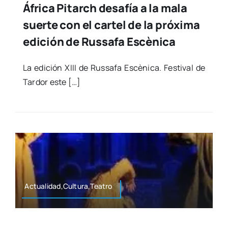
África Pitarch desafía a la mala
suerte con el cartel de la próxima
edición de Russafa Escènica
La edi­ción XIII de Rus­sa­fa Escè­ni­ca. Fes­ti­val de
Tar­dor este […]
Actualidad,Cultura,Teatro