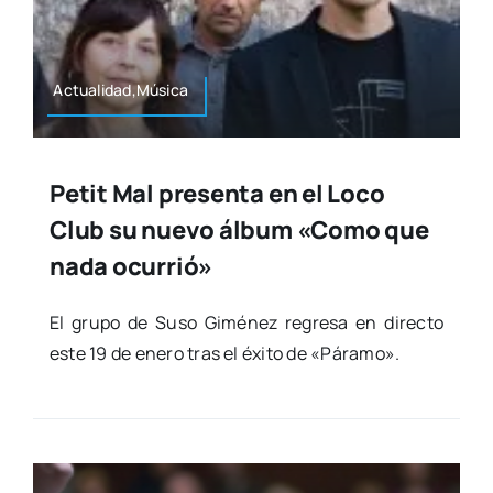
Actualidad,Música
Petit Mal presenta en el Loco
Club su nuevo álbum «Como que
nada ocurrió»
El gru­po de Suso Gimé­nez regre­sa en direc­to
este 19 de enero tras el éxi­to de «Pára­mo».