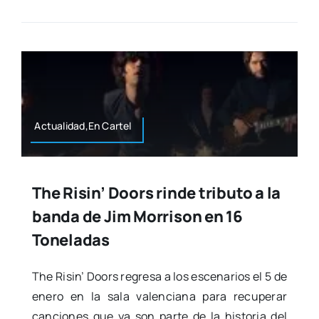
Actualidad,En Car­tel
The Risin’ Doors rinde tributo a la
banda de Jim Morrison en 16
Toneladas
The Risin’ Doors regre­sa a los esce­na­rios el 5 de
enero en la sala valen­cia­na para recu­pe­rar
can­cio­nes que ya son par­te de la his­to­ria del