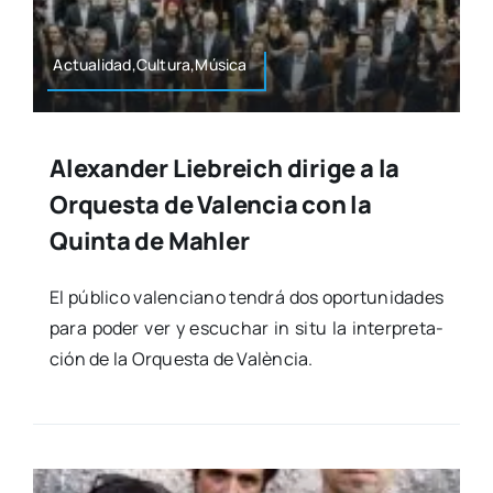
Actualidad,Cultura,Música
Alexander Liebreich dirige a la
Orquesta de Valencia con la
Quinta de Mahler
El públi­co valen­ciano ten­drá dos opor­tu­ni­da­des
para poder ver y escu­char in situ la inter­pre­ta­
ción de la Orques­ta de Valèn­cia.