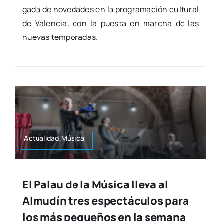
ga­da de nove­da­des en la pro­gra­ma­ción cul­tu­ral
de Valen­cia, con la pues­ta en mar­cha de las
nue­vas tem­po­ra­das.
Actualidad,Música
El Palau de la Música lleva al
Almudín tres espectáculos para
los más pequeños en la semana