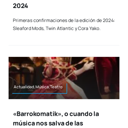
2024
Pri­me­ras con­fir­ma­cio­nes de la edi­ción de 2024:
Slea­ford Mods, Twin Atlan­tic y Cora Yako.
Actualidad,Música,Teatro
«Barrokomatik», o cuando la
música nos salva de las