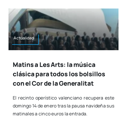
Actua­li­dad
Matins a Les Arts: la música
clásica para todos los bolsillos
con el Cor de la Generalitat
El recin­to ope­rís­ti­co valen­ciano recu­pe­ra este
domin­go 14 de enero tras la pau­sa navi­de­ña sus
mati­na­les a cin­co euros la entra­da.