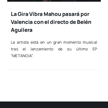
La Gira Vibra Mahou pasará por
Valencia con el directo de Belén
Aguilera
La artis­ta está en un gran momen­to musi­cal
tras el lan­za­mien­to de su últi­mo EP
“METANOIA”.