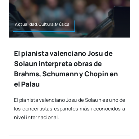
Actualidad,Cultura,Música
El pianista valenciano Josu de
Solaun interpreta obras de
Brahms, Schumann y Chopin en
el Palau
El pia­nis­ta valen­ciano Josu de Solaun es uno de
los con­cer­tis­tas espa­ño­les más reco­no­ci­dos a
nivel inter­na­cio­nal.