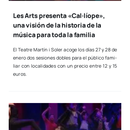
Les Arts presenta «Cal·líope»,
una visión de la historia de la
música para toda la familia
El Tea­tre Mar­tín i Soler aco­ge los días 27 y 28 de
enero dos sesio­nes dobles para el públi­co fami­
liar con loca­li­da­des con un pre­cio entre 12 y 15
euros.