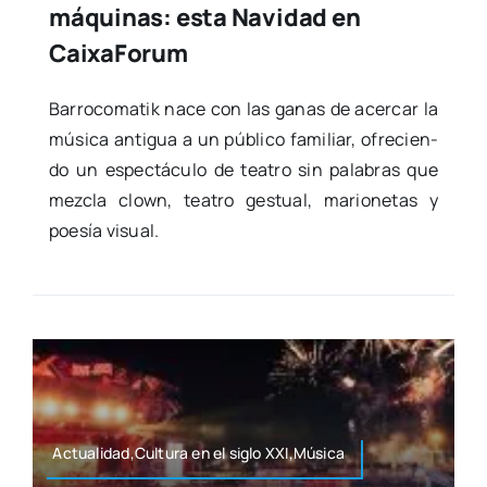
máquinas: esta Navidad en
CaixaForum
Barro­co­ma­tik nace con las ganas de acer­car la
músi­ca anti­gua a un públi­co fami­liar, ofre­cien­
do un espec­tácu­lo de tea­tro sin pala­bras que
mez­cla clown, tea­tro ges­tual, mario­ne­tas y
poe­sía visual.
Actualidad,Cultura en el siglo XXI,Música