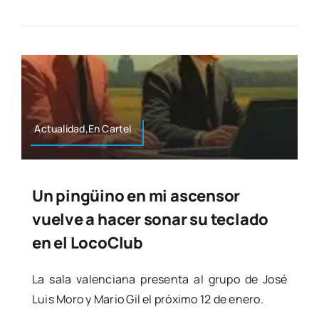
Actualidad,En Car­tel
Un pingüino en mi ascensor
vuelve a hacer sonar su teclado
en el LocoClub
La sala valen­cia­na pre­sen­ta al gru­po de José
Luis Moro y Mario Gil el pró­xi­mo 12 de enero.