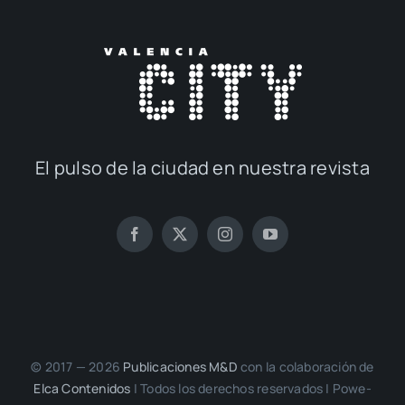
El pul­so de la ciu­dad en nues­tra revis­ta
© 2017 — 2026
Publi­ca­cio­nes M&D
con la cola­bo­ra­ción de
Elca Con­te­ni­dos
| Todos los dere­chos reser­va­dos | Powe­