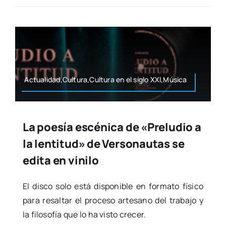
Actualidad,Cultura,Cultura en el siglo XXI,Música
La poesía escénica de «Preludio a
la lentitud» de Versonautas se
edita en vinilo
El dis­co solo está dis­po­ni­ble en for­ma­to físi­co
para resal­tar el pro­ce­so arte­sano del tra­ba­jo y
la filo­so­fía que lo ha vis­to cre­cer.