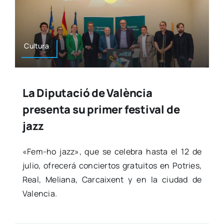
Cul­tu­ra
La Diputació de València
presenta su primer festival de
jazz
«Fem-ho jazz», que se cele­bra has­ta el 12 de
julio, ofre­ce­rá con­cier­tos gra­tui­tos en Potries,
Real, Melia­na, Car­cai­xent y en la ciu­dad de
Valen­cia.