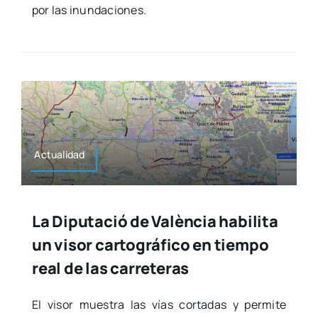
por las inun­da­cio­nes.
Actua­li­dad
La Diputació de València habilita
un visor cartográfico en tiempo
real de las carreteras
El visor mues­tra las vías cor­ta­das y per­mi­te