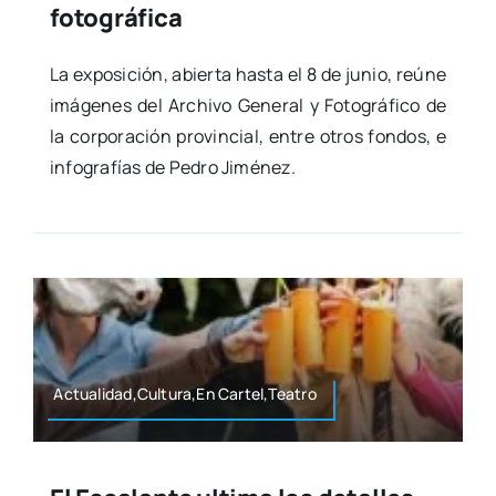
fotográfica
La expo­si­ción, abier­ta has­ta el 8 de junio, reúne
imá­ge­nes del Archi­vo Gene­ral y Foto­grá­fi­co de
la cor­po­ra­ción pro­vin­cial, entre otros fon­dos, e
info­gra­fías de Pedro Jimé­nez.
Actualidad,Cultura,En Cartel,Teatro