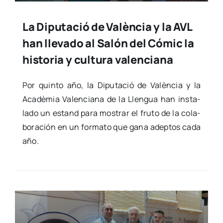
La Diputació de València y la AVL
han llevado al Salón del Cómic la
historia y cultura valenciana
Por quin­to año, la Dipu­tació de Valèn­cia y la
Aca­dè­mia Valen­cia­na de la Llen­gua han ins­ta­
la­do un estand para mos­trar el fru­to de la cola­
bo­ra­ción en un for­ma­to que gana adep­tos cada
año.