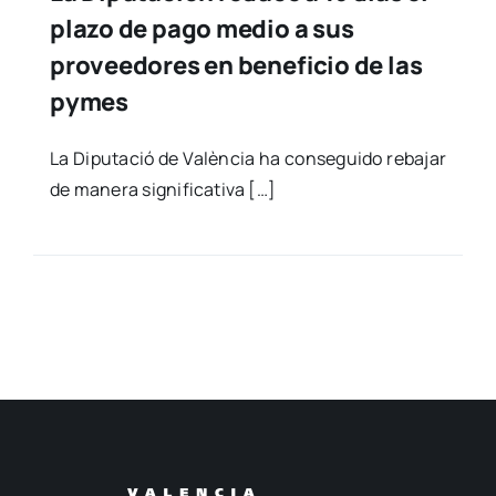
plazo de pago medio a sus
proveedores en beneficio de las
pymes
La Dipu­tació de Valèn­cia ha con­se­gui­do reba­jar
de mane­ra sig­ni­fi­ca­ti­va […]