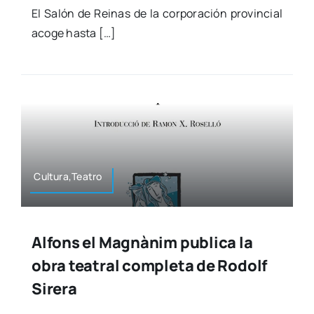
El Salón de Rei­nas de la cor­po­ra­ción pro­vin­cial
aco­ge has­ta […]
Cultura,Teatro
Alfons el Magnànim publica la
obra teatral completa de Rodolf
Sirera