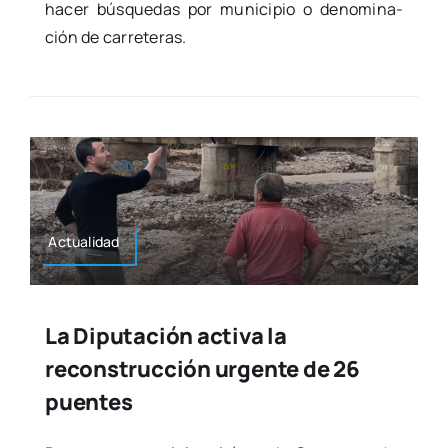
hacer bús­que­das por muni­ci­pio o deno­mi­na­
ción de carre­te­ras.
Actua­li­dad
La Diputación activa la
reconstrucción urgente de 26
puentes