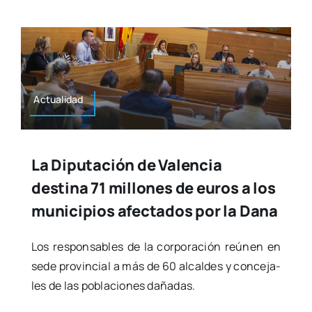
Actua­li­dad
La Diputación de Valencia
destina 71 millones de euros a los
municipios afectados por la Dana
Los res­pon­sa­bles de la cor­po­ra­ción reúnen en
sede pro­vin­cial a más de 60 alcal­des y con­ce­ja­
les de las pobla­cio­nes daña­das.