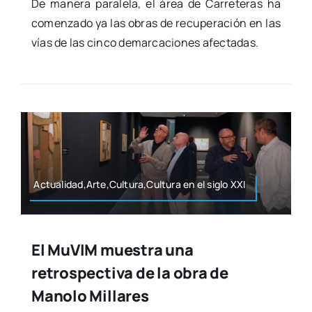
De mane­ra para­le­la, el área de Carre­te­ras ha
comen­za­do ya las obras de recu­pe­ra­ción en las
vías de las cin­co demar­ca­cio­nes afec­ta­das.
Actualidad,Arte,Cultura,Cultura en el siglo XXI
El MuVIM muestra una
retrospectiva de la obra de
Manolo Millares