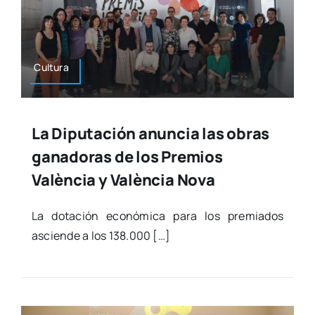
Cul­tu­ra
La Diputación anuncia las obras
ganadoras de los Premios
València y València Nova
La dota­ción eco­nó­mi­ca para los pre­mia­dos
ascien­de a los 138.000 […]