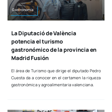
Gas­tro­no­mía
La Diputació de València
potencia el turismo
gastronómico de la provincia en
Madrid Fusión
El área de Turis­mo que diri­ge el dipu­tado Pedro
Cues­ta da a cono­cer en el cer­ta­men la rique­za
gas­tro­nó­mi­ca y agro­ali­men­ta­ria valen­cia­na.