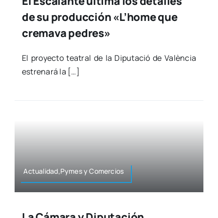
El Escalante ultima los detalles
de su producción «L’home que
cremava pedres»
El pro­yec­to tea­tral de la Dipu­tació de Valèn­cia
estre­na­rá la […]
Actualidad,Pymes y Comer­cios
La Cámara y Diputación