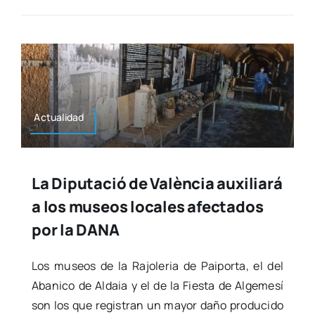
Actua­li­dad
La Diputació de València auxiliará
a los museos locales afectados
por la DANA
Los museos de la Rajo­le­ria de Pai­por­ta, el del
Aba­ni­co de Aldaia y el de la Fies­ta de Alge­me­sí
son los que regis­tran un mayor daño pro­du­ci­do