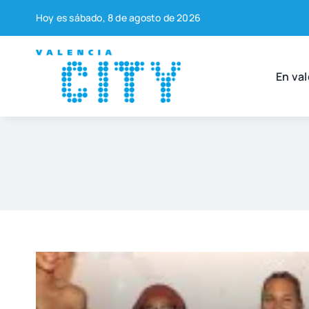
Saltar
Hoy es sába­do, 8 de agos­to de 2026
al
contenido
En val