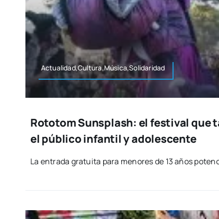
Actualidad,Cultura,Música,Solidaridad
Rototom Sunsplash: el festival que 
el público infantil y adolescente
La entra­da gra­tui­ta para meno­res de 13 años poten­c