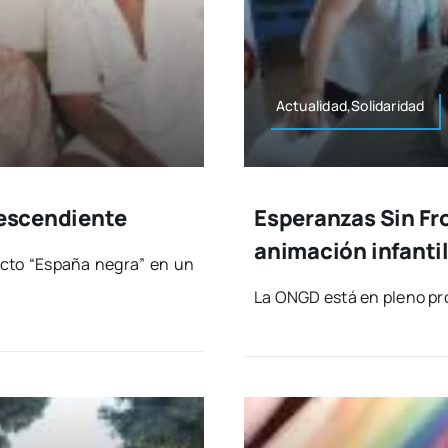
Actualidad,Solidaridad
descendiente
Esperanzas Sin Fr
animación infanti
yec­to “Espa­ña negra” en un
La ONGD está en pleno pro­