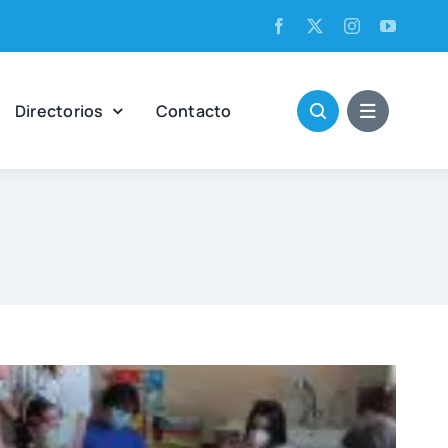
Direc­to­rios
Con­tac­to