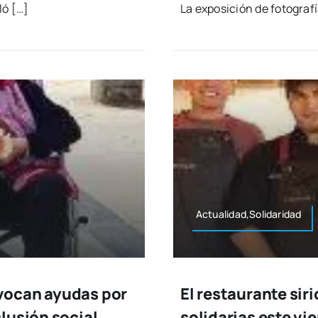
ló […]
La expo­si­ción de foto­gra­f
Actualidad,Solidaridad
vocan ayudas por
El restaurante sir
lusión social
solidarias este vi