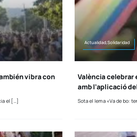
Actualidad,Solidaridad
también vibra con
València celebrar 
amb l’aplicació de
ia el […]
Sota el lema «Va de bo: t