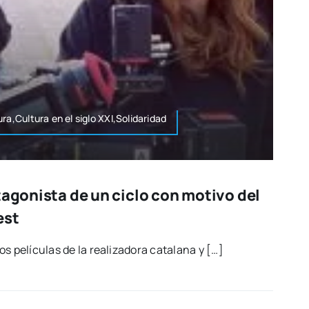
ra,Cultura en el siglo XXI,Solidaridad
tagonista de un ciclo con motivo del
est
os pelí­cu­las de la rea­li­za­do­ra cata­la­na y […]