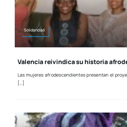
Soli­da­ri­dad
Valencia reivindica su historia afro
Las muje­res afro­des­cen­dien­tes pre­sen­tan el pro­
[…]