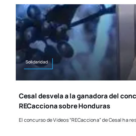
Soli­da­ri­dad
Cesal desvela a la ganadora del con
RECacciona sobre Honduras
El con­cur­so de Videos “RECac­cio­na” de Cesal ha res