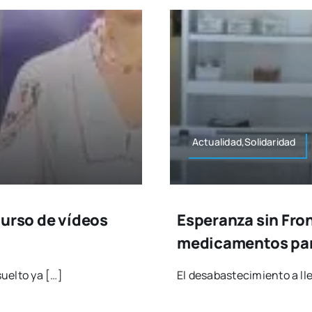
Actualidad,Solidaridad
curso de vídeos
Esperanza sin Fron
medicamentos pa
uel­to ya […]
El des­abas­te­ci­mien­to a ll