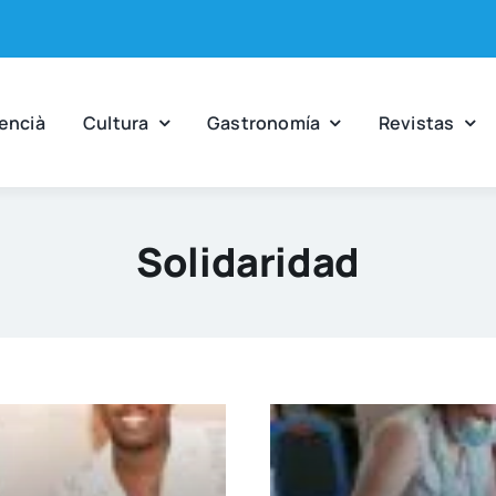
en­cià
Cul­tu­ra
Gas­tro­no­mía
Revis­tas
Solidaridad