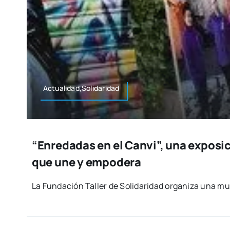
Actualidad,Solidaridad
“Enredadas en el Canvi”, una exposic
que une y empodera
La Fun­da­ción Taller de Soli­da­ri­dad orga­ni­za una mue