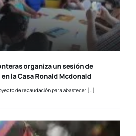
onteras organiza un sesión de
l en la Casa Ronald Mcdonald
yec­to de recau­da­ción para abas­te­cer […]