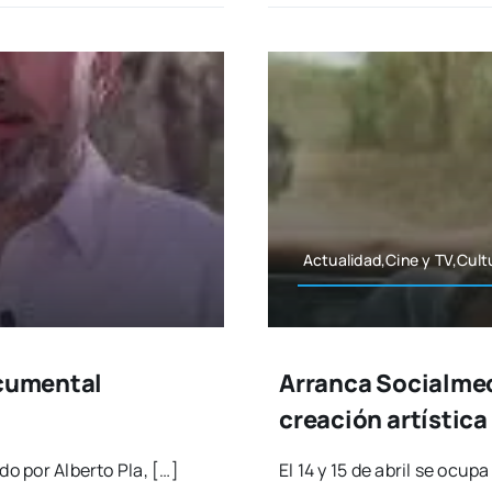
Actualidad,Cine y TV,Cult
ocumental
Arranca Socialmed
creación artística
­do por Alber­to Pla, […]
El 14 y 15 de abril se ocu­pa