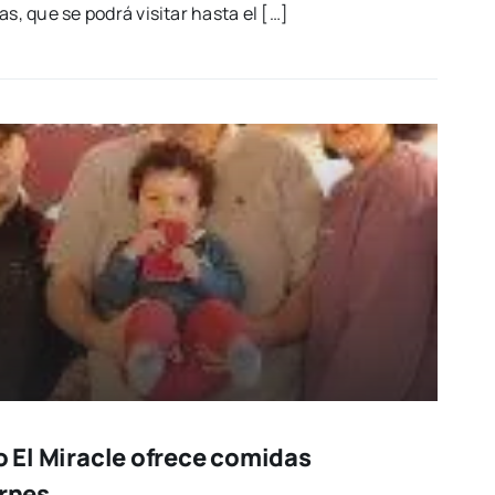
ías, que se podrá visi­tar has­ta el […]
io El Miracle ofrece comidas
ernes