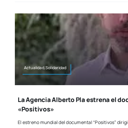
Actualidad,Solidaridad
La Agencia Alberto Pla estrena el d
«Positivos»
El estreno mun­dial del docu­men­tal “Posi­ti­vos” diri­gi