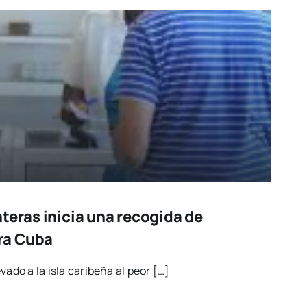
teras inicia una recogida de
ra Cuba
e­va­do a la isla cari­be­ña al peor […]