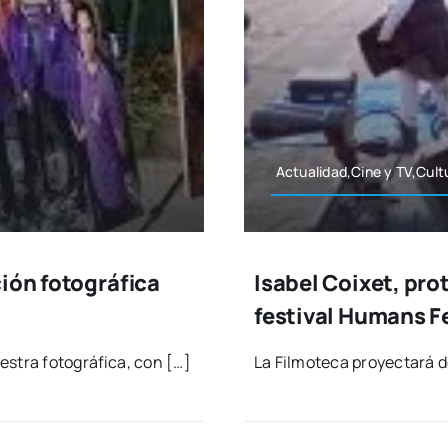
Actualidad,Cine y TV,Cultu
ión fotográfica
Isabel Coixet, pro
festival Humans F
s­tra foto­grá­fi­ca, con […]
La Fil­mo­te­ca pro­yec­ta­rá d