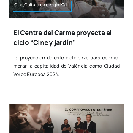
Cine,Cultura en el siglo XXI
El Centre del Carme proyecta el
ciclo “Cine y jardín”
La pro­yec­ción de este ciclo sir­ve para con­me­
mo­rar la capi­ta­li­dad de Valèn­cia como Ciu­dad
Ver­de Euro­pea 2024.