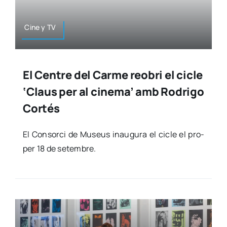
Cine y TV
El Centre del Carme reobri el cicle
‘Claus per al cinema’ amb Rodrigo
Cortés
El Con­sor­ci de Museus inau­gu­ra el cicle el pro­
per 18 de setem­bre.