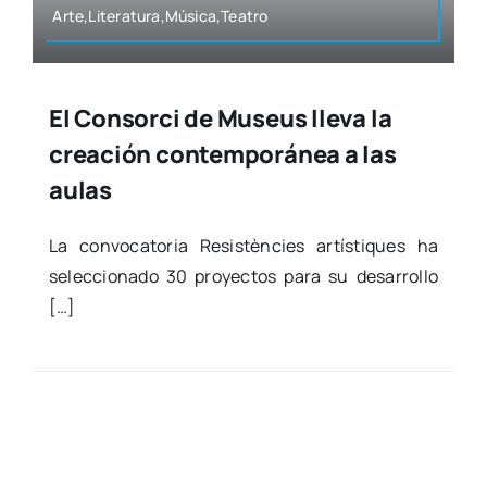
Arte,Literatura,Música,Teatro
El Consorci de Museus lleva la
creación contemporánea a las
aulas
La con­vo­ca­to­ria Resis­tèn­cies artís­ti­ques ha
selec­cio­na­do 30 pro­yec­tos para su desa­rro­llo
[…]