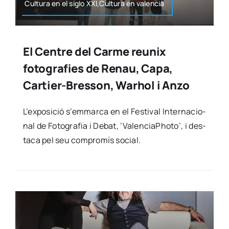
Cul­tu­ra en el siglo XXI,Cultura en valen­cià
El Centre del Carme reunix
fotografies de Renau, Capa,
Cartier-Bresson, Warhol i Anzo
L’ex­po­si­ció s’emmarca en el Fes­ti­val Inter­na­cio­
nal de Foto­gra­fia i Debat, ‘Valen­ciaPho­to’, i des­
ta­ca pel seu com­pro­mís social.