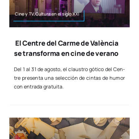
Cine y TV,Cultura en el siglo XXI
El Centre del Carme de València
se transforma en cine de verano
Del 1 al 31 de agos­to, el claus­tro góti­co del Cen­
tre pre­sen­ta una selec­ción de cin­tas de humor
con entra­da gra­tui­ta.