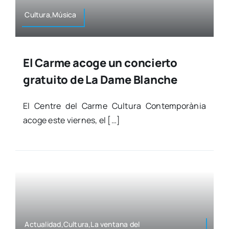
Cultura,Música
El Carme acoge un concierto
gratuito de La Dame Blanche
El Cen­tre del Car­me Cul­tu­ra Con­tem­po­rà­nia
aco­ge este vier­nes, el […]
Actualidad,Cultura,La ven­ta­na del