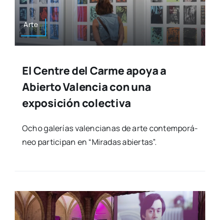
Arte
El Centre del Carme apoya a
Abierto Valencia con una
exposición colectiva
Ocho gale­rías valen­cia­nas de arte con­tem­po­rá­
neo par­ti­ci­pan en “Mira­das abier­tas”.