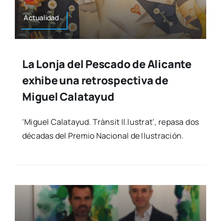
Actua­li­dad
La Lonja del Pescado de Alicante
exhibe una retrospectiva de
Miguel Calatayud
‘Miguel Cala­ta­yud. Tràn­sit Il.lustrat’, repa­sa dos
déca­das del Pre­mio Nacio­nal de Ilus­tra­ción.