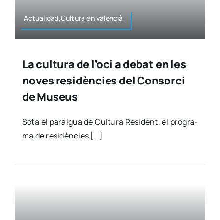
Actualidad,Cultura en valen­cià
La cultura de l’oci a debat en les
noves residències del Consorci
de Museus
Sota el para­igua de Cul­tu­ra Resi­dent, el pro­gra­
ma de resi­dèn­cies […]