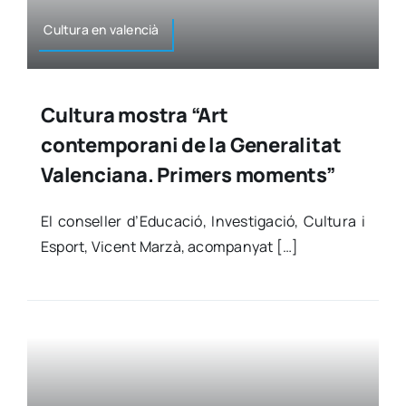
Cul­tu­ra en valen­cià
Cultura mostra “Art
contemporani de la Generalitat
Valenciana. Primers moments”
El con­se­ller d’Educació, Inves­ti­ga­ció, Cul­tu­ra i
Esport, Vicent Mar­zà, acom­pan­yat […]