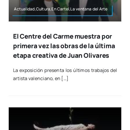
Actualidad,Cultura,En Cartel,La ven­ta­na del Arte
El Centre del Carme muestra por
primera vez las obras de la última
etapa creativa de Juan Olivares
La expo­si­ción pre­sen­ta los últi­mos tra­ba­jos del
artis­ta valen­ciano, en […]