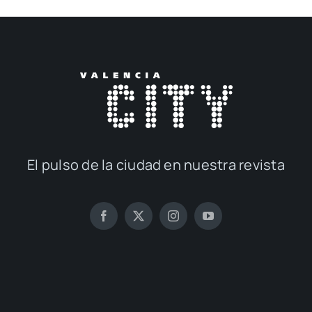
El pul­so de la ciu­dad en nues­tra revis­ta