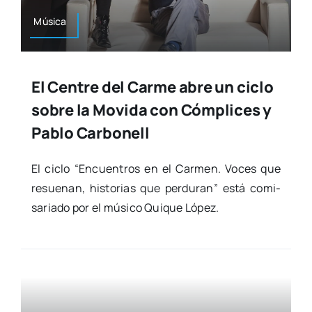
Músi­ca
El Centre del Carme abre un ciclo
sobre la Movida con Cómplices y
Pablo Carbonell
El ciclo “Encuen­tros en el Car­men. Voces que
resue­nan, his­to­rias que per­du­ran” está comi­
sa­ria­do por el músi­co Qui­que López.