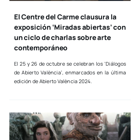
El Centre del Carme clausura la
exposición ‘Miradas abiertas’ con
un ciclo de charlas sobre arte
contemporáneo
El 25 y 26 de octu­bre se cele­bran los ‘Diá­lo­gos
de Abier­to Valèn­cia’, enmar­ca­dos en la últi­ma
edi­ción de Abier­to Valèn­cia 2024.