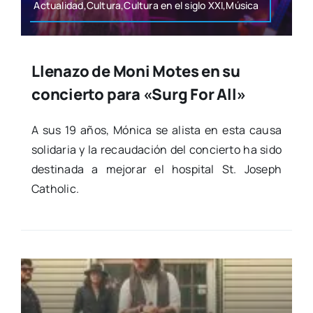
Actualidad,Cultura,Cultura en el siglo XXI,Música
Llenazo de Moni Motes en su
concierto para «Surg For All»
A sus 19 años, Móni­ca se alis­ta en esta cau­sa
soli­da­ria y la recau­da­ción del con­cier­to ha sido
des­ti­na­da a mejo­rar el hos­pi­tal St. Joseph
Catho­lic.