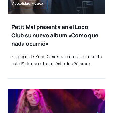
Actualidad,Música
Petit Mal presenta en el Loco
Club su nuevo álbum «Como que
nada ocurrió»
El gru­po de Suso Gimé­nez regre­sa en direc­to
este 19 de enero tras el éxi­to de «Pára­mo».