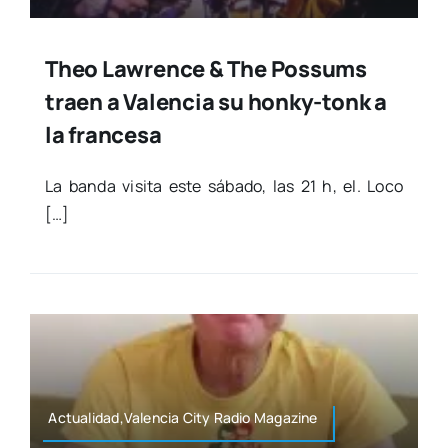
Theo Lawrence & The Possums
traen a Valencia su honky-tonk a
la francesa
La ban­da visi­ta este sába­do, las 21 h, el. Loco
[…]
Actualidad,Valencia City Radio Maga­zi­ne