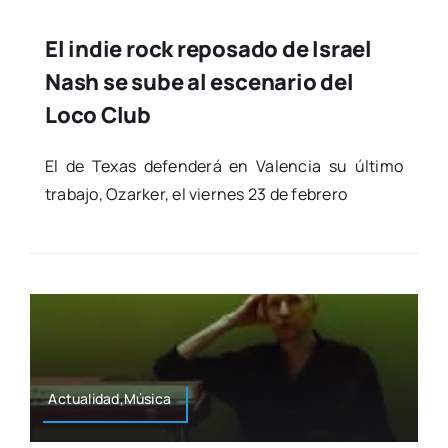
El indie rock reposado de Israel
Nash se sube al escenario del
Loco Club
El de Texas defen­de­rá en Valen­cia su últi­mo
tra­ba­jo, Ozar­ker, el vier­nes 23 de febre­ro
Actualidad,Música