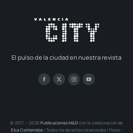
El pul­so de la ciu­dad en nues­tra revis­ta
© 2017 — 2026
Publi­ca­cio­nes M&D
con la cola­bo­ra­ción de
Elca Con­te­ni­dos
| Todos los dere­chos reser­va­dos | Powe­