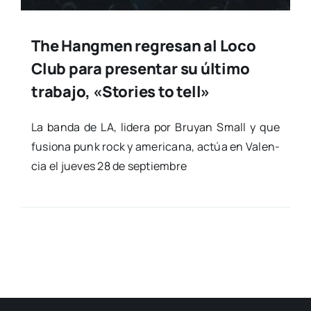
The Hangmen regresan al Loco
Club para presentar su último
trabajo, «Stories to tell»
La ban­da de LA, lide­ra por Bru­yan Small y que
fusio­na punk rock y ame­ri­ca­na, actúa en Valen­
cia el jue­ves 28 de sep­tiem­bre