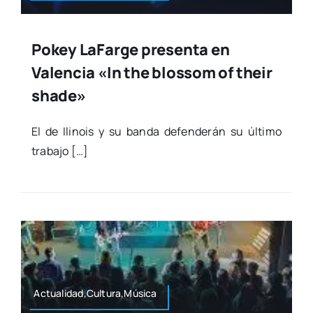
Pokey LaFarge presenta en
Valencia «In the blossom of their
shade»
El de Ili­nois y su ban­da defen­de­rán su últi­mo
tra­ba­jo […]
Actualidad,Cultura,Música