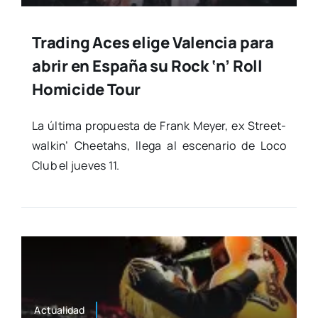
Trading Aces elige Valencia para
abrir en España su Rock ‘n’ Roll
Homicide Tour
La últi­ma pro­pues­ta de Frank Meyer, ex Street­
wal­kin’ Chee­tahs, lle­ga al esce­na­rio de Loco
Club el jue­ves 11.
Actua­li­dad