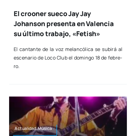
El crooner sueco Jay Jay
Johanson presenta en Valencia
su último trabajo, «Fetish»
El can­tan­te de la voz melan­có­li­ca se subirá al
esce­na­rio de Loco Club el domin­go 18 de febre­
ro.
Actualidad,Música