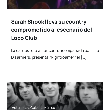
Sarah Shook lleva su country
comprometido al escenario del
Loco Club
La can­tau­to­ra ame­ri­ca­na, acom­pa­ña­da por The
Disar­mers, pre­sen­ta “Nigh­troa­mer“ el […]
Actualidad,Cultura,Música