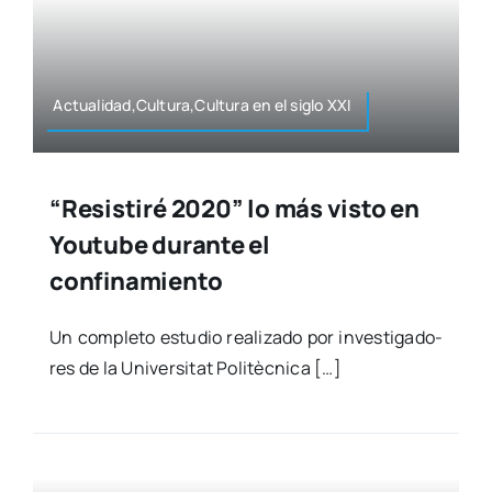
Actualidad,Cultura,Cultura en el siglo XXI
“Resistiré 2020” lo más visto en
Youtube durante el
confinamiento
Un com­ple­to estu­dio rea­li­za­do por inves­ti­ga­do­
res de la Uni­ver­si­tat Poli­tèc­ni­ca […]