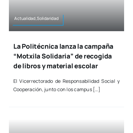
Actualidad,Solidaridad
La Politécnica lanza la campaña
“Motxila Solidaria” de recogida
de libros y material escolar
El Vice­rrec­to­ra­do de Res­pon­sa­bi­li­dad Social y
Coope­ra­ción, jun­to con los cam­pus […]