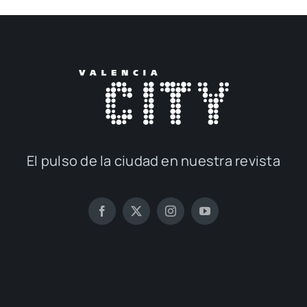
El pul­so de la ciu­dad en nues­tra revis­ta