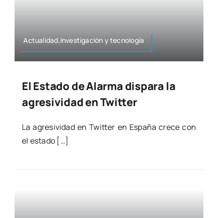
Actualidad,Investigación y tec­no­lo­gía
El Estado de Alarma dispara la
agresividad en Twitter
La agre­si­vi­dad en Twit­ter en Espa­ña cre­ce con
el esta­do […]