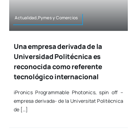
Actualidad,Pymes y Comer­cios
Una empresa derivada de la
Universidad Politécnica es
reconocida como referente
tecnológico internacional
iPro­nics Pro­gram­ma­ble Pho­to­nics, spin off –
empre­sa deri­­­va­­­da- de la Uni­ver­si­tat Poli­tèc­ni­ca
de […]