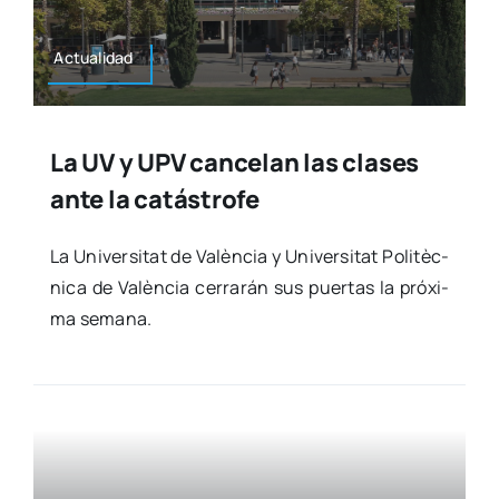
Actua­li­dad
La UV y UPV cancelan las clases
ante la catástrofe
La Uni­ver­si­tat de Valèn­cia y Uni­ver­si­tat Poli­tèc­
ni­ca de Valèn­cia cerra­rán sus puer­tas la pró­xi­
ma sema­na.