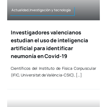
Actualidad,Investigación y tec­no­lo­gía
Investigadores valencianos
estudian el uso de inteligencia
artificial para identificar
neumonía en Covid-19
Cien­tí­fi­cos del Ins­ti­tu­to de Físi­ca Cor­pus­cu­lar
(IFIC, Uni­ver­si­tat de Valè­­n­­­cia-CSIC), […]