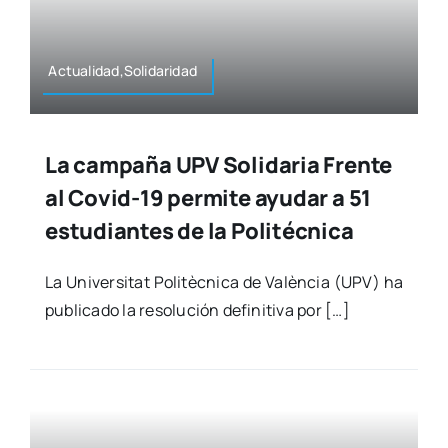
Actualidad,Solidaridad
La campaña UPV Solidaria Frente
al Covid-19 permite ayudar a 51
estudiantes de la Politécnica
La Uni­ver­si­tat Poli­tèc­ni­ca de Valèn­cia (UPV) ha
publi­ca­do la reso­lu­ción defi­ni­ti­va por […]